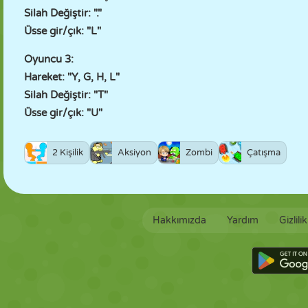
Silah Değiştir: "."
Üsse gir/çık: "L"
Oyuncu 3:
Hareket: "Y, G, H, L"
Silah Değiştir: "T"
Üsse gir/çık: "U"
2 Kişilik
Aksiyon
Zombi
Çatışma
Hakkımızda
Yardım
Gizlili