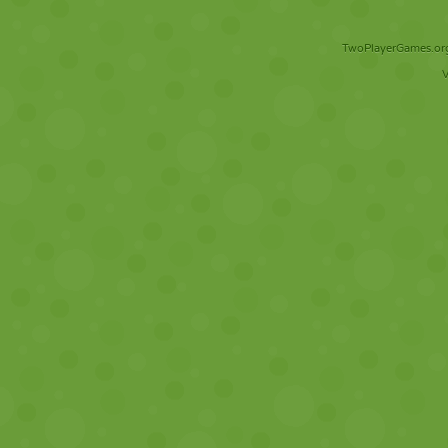
TwoPlayerGames.org 
V