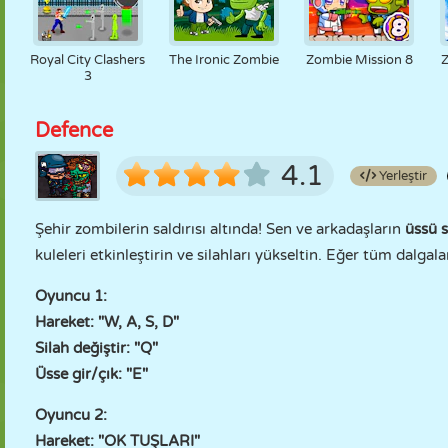
Royal City Clashers
The Ironic Zombie
Zombie Mission 8
Z
3
Defence
4.1
Yerleştir
Şehir zombilerin saldırısı altında! Sen ve arkadaşların
üssü 
kuleleri etkinleştirin ve silahları yükseltin. Eğer tüm dalgal
Oyuncu 1:
Hareket: "W, A, S, D"
Silah değiştir: "Q"
Üsse gir/çık: "E"
Oyuncu 2:
Hareket: "OK TUŞLARI"