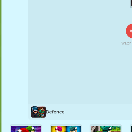
KUKLA
BULMACA
REAKSIYON
RETRO
ROBOT
STRATEJI
BECERI
TANK
TENIS
TIC TAC TOE
Defence