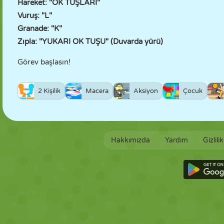
Hareket: "OK TUŞLARI"
Vuruş: "L"
Granade: "K"
Zıpla: "YUKARI OK TUŞU" (Duvarda yürü)
Görev başlasın!
2 Kişilik
Macera
Aksiyon
Çocuk
Hakkımızda
Yardım
Gizlili