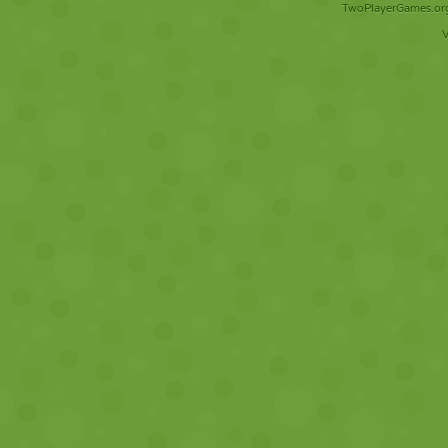
TwoPlayerGames.org 
V