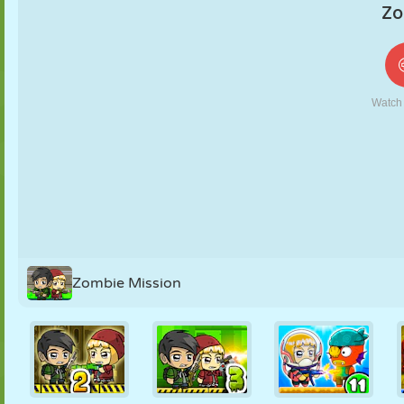
KUKLA
BULMACA
REAKSIYON
RETRO
ROBOT
STRATEJI
BECERI
TANK
TENIS
TIC TAC TOE
Zombie Mission