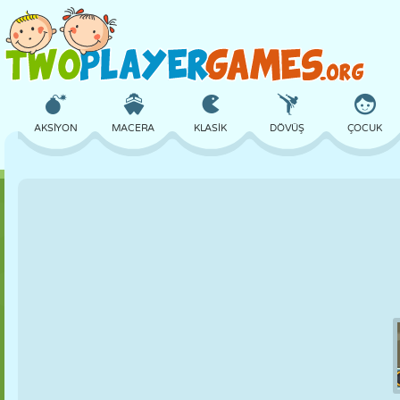
AKSIYON
MACERA
KLASIK
DÖVÜŞ
ÇOCUK
3D
UÇAK
UZAYLI
DENGE
BASKETBOL
KALE
SATRANÇ
ÇILGIN
SAVUNMA
DINOZOR
KIZ
GOLF
ATLAMA
MATEMATIK
LABIRENT