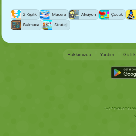
2 Kişilik
Macera
Aksiyon
Çocuk
Bulmaca
Strateji
Hakkımızda
Yardım
Gizlili
TwoPlayerGames.org 
V