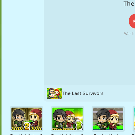
KUKLA
BULMACA
REAKSIYON
RETRO
ROBOT
STRATEJI
BECERI
TANK
TENIS
TIC TAC TOE
The Last Survivors