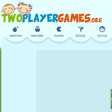
AKSIYON
MACERA
KLASIK
DÖVÜŞ
ÇOCUK
3D
UÇAK
UZAYLI
DENGE
BASKETBOL
KALE
SATRANÇ
ÇILGIN
SAVUNMA
DINOZOR
KIZ
GOLF
ATLAMA
MATEMATIK
LABIRENT