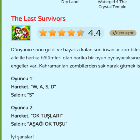
Dry Land
Watergirl 4 The
Crystal Temple
The Last Survivors
4.4
Yerleştir
Dünyanın sonu geldi ve hayatta kalan son insanlar zombiler
aile ile harika bölümleri olan harika bir oyun oynayacaksı
engeller var. Kahramanları zombilerden sakınarak gitmek ist
Oyuncu 1:
Hareket: "W, A, S, D"
Saldırı: "S"
Oyuncu 2:
Hareket: "OK TUŞLARI"
Saldırı: "AŞAĞI OK TUŞU"
İyi şanslar!