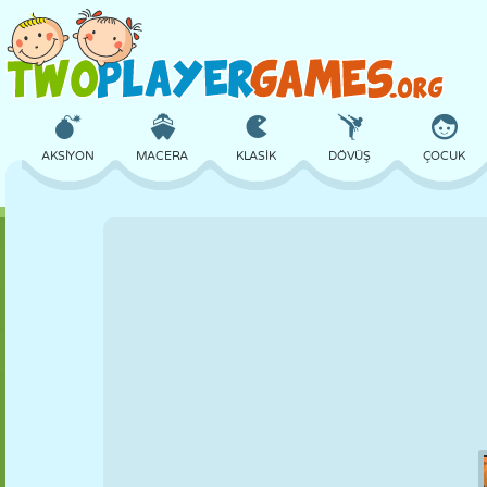
AKSIYON
MACERA
KLASIK
DÖVÜŞ
ÇOCUK
3D
UÇAK
UZAYLI
DENGE
BASKETBOL
KALE
SATRANÇ
ÇILGIN
SAVUNMA
DINOZOR
KIZ
GOLF
ATLAMA
MATEMATIK
LABIRENT