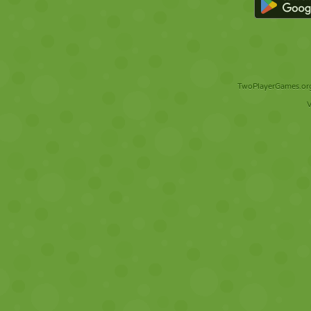
TwoPlayerGames.org 
V