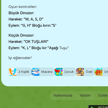
Oyun kontrolleri:
Büyük Dinozor:
Hareket: "W, A, S, D"
Eylem: "G, H"
Bloğu kırın
:
"S
"
Küçük Dinozor:
Hareket: "OK TUŞLARI"
Eylem: "K, L"
Bloğu kır
:
"Aşağı
Tuşu"
İyi eğlenceler!
2 Kişilik
Macera
Çocuk
Özel
Di
Hakkımızda
Yardım
Gizlili