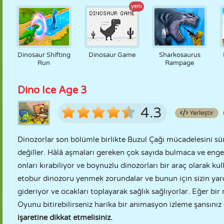
yeni
Dinosaur Shifting
Dinosaur Game
Sharkosaurus
Run
Rampage
Dino Ice Age 3
4.3
Yerleştir
Dinozorlar son bölümle birlikte Buzul Çağı mücadelesini sü
değiller. Hâlâ aşmaları gereken çok sayıda bulmaca ve enge
onları kırabiliyor ve boynuzlu dinozorları bir araç olarak kul
etobur dinozoru yenmek zorundalar ve bunun için sizin yardım
gideriyor ve ocakları toplayarak sağlık sağlıyorlar. Eğer bi
Oyunu bitirebilirseniz harika bir animasyon izleme şansınız
işaretine dikkat etmelisiniz.