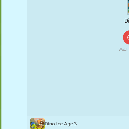
KUKLA
BULMACA
REAKSIYON
RETRO
ROBOT
STRATEJI
BECERI
TANK
TENIS
TIC TAC TOE
Dino Ice Age 3