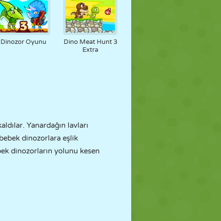
Dinozor Oyunu
Dino Meat Hunt 3
Extra
ldılar. Yanardağın lavları
bebek dinozorlara eşlik
bek dinozorların yolunu kesen