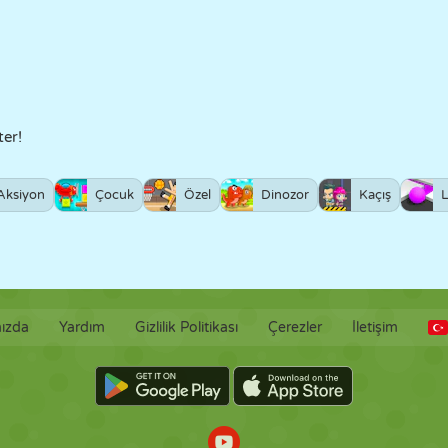
ter!
Aksiyon
Çocuk
Özel
Dinozor
Kaçış
L
ızda
Yardım
Gizlilik Politikası
Çerezler
İletişim