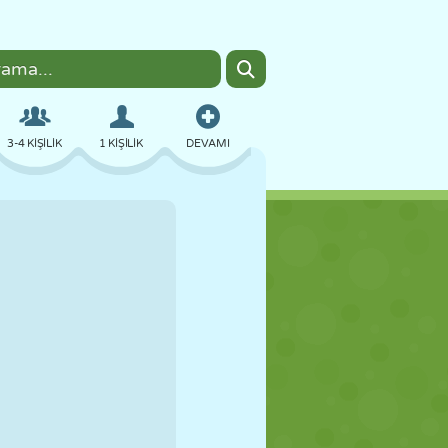
3-4 KIŞILIK
1 KIŞILIK
DEVAMI
BOMBACI
TARAYICI
ARABA
UÇUŞ
YEMEK
EĞLENCELI
PIXEL ART
PLATFORM
HAVUZ