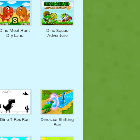
Dino Meat Hunt
Dino Squad
Dry Land
Adventure
Dino T-Rex Run
Dinosaur Shifting
Run