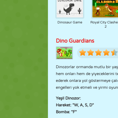
Dinosaur Game
Royal City Clashe
2
Dino Guardians
Dinozorlar ormanda mutlu bir yaşa
hem onları hem de yiyeceklerini t
ederek onlara yol göstermeye çalı
engelleri yok etmeli ve yirmi oy
Yeşil Dinozor:
Hareket: "W, A, S, D"
Bomba: "F"