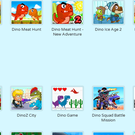
Dino Meat Hunt
Dino Meat Hunt -
Dino Ice Age 2
New Adventure
DinoZ City
Dino Game
Dino Squad Battle
Mission