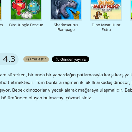
rs
Bird Jungle Rescue
Sharkosaurus
Dino Meat Hunt
Rampage
Extra
4.3
Yerleştir
m sürerken, bir anda bir yanardağın patlamasıyla karşı karşıya ka
ehdit etmektedir. Tüm bunlara rağmen iki akıllı arkadaş dinozor, 
şıyor. Bebek dinozorlar yiyecek alarak mağaraya ulaşmalıdır. Be
un bölümünden oluşan bulmacayı çözmelisiniz.