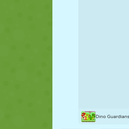
KUKLA
BULMACA
REAKSIYON
STRATEJI
BECERI
TANK
Dino Guardian