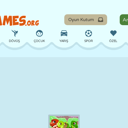
Oyun Kutum
DÖVÜŞ
ÇOCUK
YARIŞ
SPOR
ÖZEL
DENGE
BASKETBOL
ÇATIŞMA
BILARDO
MASA
SAVUNMA
DINOZOR
SÜRÜŞ
EĞITICI
KAÇIŞ
MATEMATIK
LABIRENT
CANAVAR
MOTOSIKLET
ONLINE