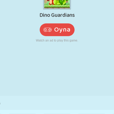
RETRO
ROBOT
KOŞU
OKUL
ATIŞ
TENIS
TIC TAC TOE
DOKUNMATIK
KULE
KAMYON
s