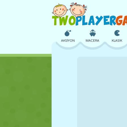
AKSIYON
MACERA
KLASIK
3D
UÇAK
UZAYLI
KALE
SATRANÇ
ÇILGIN
KIZ
GOLF
ATLAMA