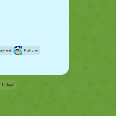
abirent
Platform
Türkçe