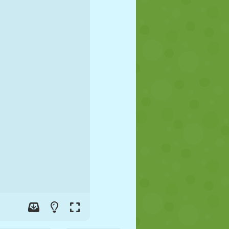
FUTBOL
UZAY
ÇÖP ADAM
SAVAŞ
GÜREŞ
ZOMBI