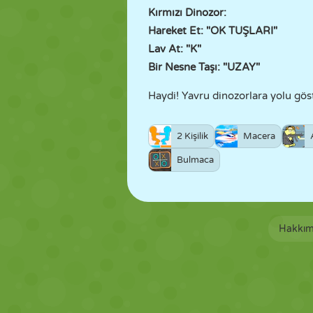
Kırmızı Dinozor:
Hareket Et: "OK TUŞLARI"
Lav At: "K"
Bir Nesne Taşı: "UZAY"
Haydi! Yavru dinozorlara yolu gös
2 Kişilik
Macera
Bulmaca
Hakkım