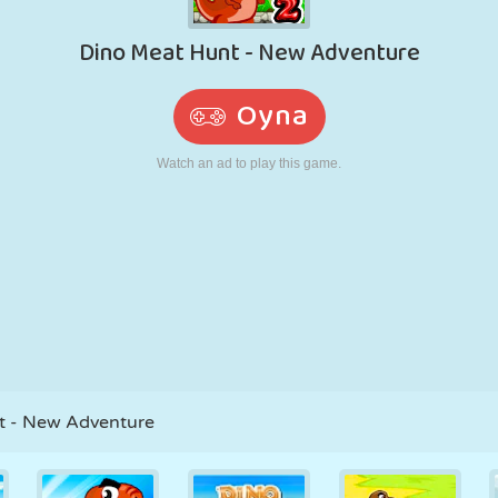
RETRO
ROBOT
KOŞU
OKUL
ATIŞ
TENIS
TIC TAC TOE
DOKUNMATIK
KULE
KAMYON
t - New Adventure