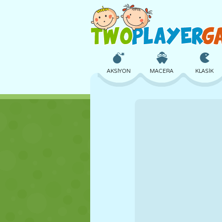
AKSIYON
MACERA
KLASIK
3D
UÇAK
UZAYLI
KALE
SATRANÇ
ÇILGIN
KIZ
GOLF
ATLAMA