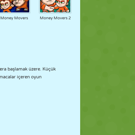
Money Movers
Money Movers 2
macera başlamak üzere. Küçük
ulmacalar içeren oyun