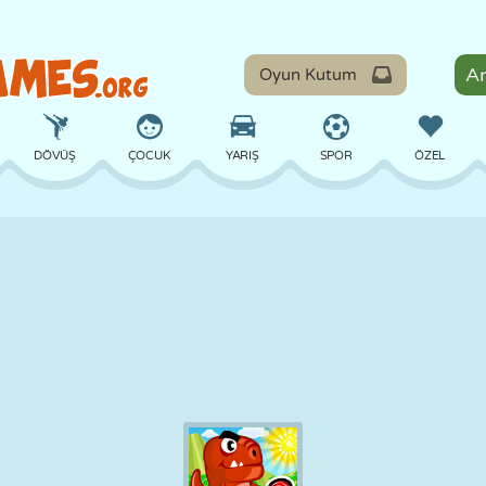
Oyun Kutum
DÖVÜŞ
ÇOCUK
YARIŞ
SPOR
ÖZEL
DENGE
BASKETBOL
ÇATIŞMA
BILARDO
MASA
SAVUNMA
DINOZOR
SÜRÜŞ
EĞITICI
KAÇIŞ
MATEMATIK
LABIRENT
CANAVAR
MOTOSIKLET
ONLINE