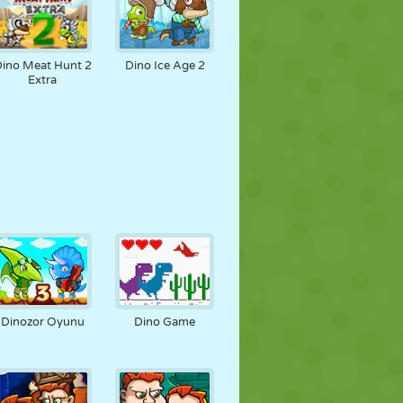
ino Meat Hunt 2
Dino Ice Age 2
Extra
Dinozor Oyunu
Dino Game