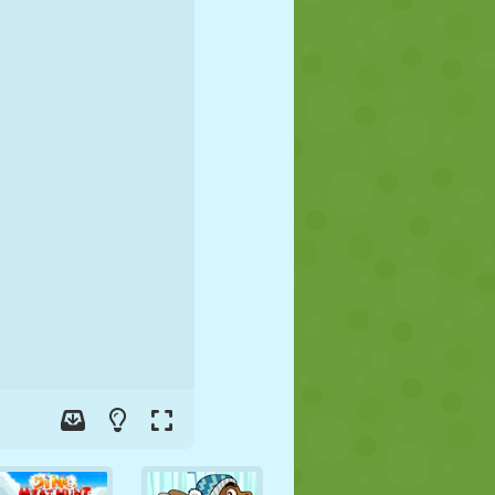
FUTBOL
UZAY
ÇÖP ADAM
SAVAŞ
GÜREŞ
ZOMBI