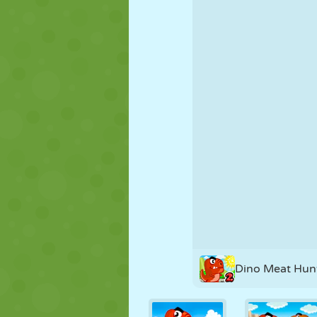
KUKLA
BULMACA
REAKSIYON
STRATEJI
BECERI
TANK
Dino Meat Hun