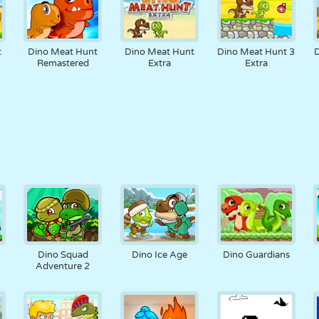
t
Dino Meat Hunt
Dino Meat Hunt
Dino Meat Hunt 3
D
Remastered
Extra
Extra
Dino Squad
Dino Ice Age
Dino Guardians
Adventure 2