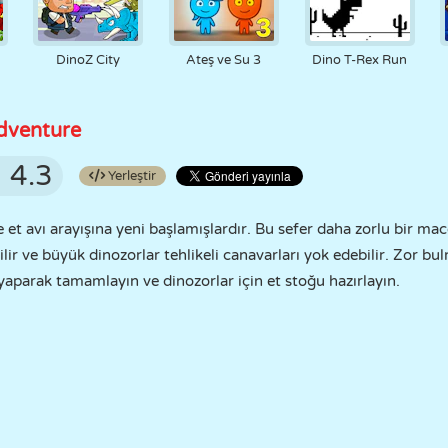
DinoZ City
Ateş ve Su 3
Dino T-Rex Run
dventure
4.3
Yerleştir
te et avı arayışına yeni başlamışlardır. Bu sefer daha zorlu bir 
ilir ve büyük dinozorlar tehlikeli canavarları yok edebilir. Zor b
i yaparak tamamlayın ve dinozorlar için et stoğu hazırlayın.