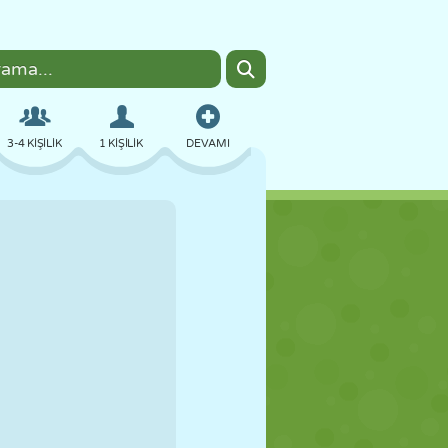
3-4 KIŞILIK
1 KIŞILIK
DEVAMI
BOMBACI
TARAYICI
ARABA
UÇUŞ
YEMEK
EĞLENCELI
PIXEL ART
PLATFORM
HAVUZ