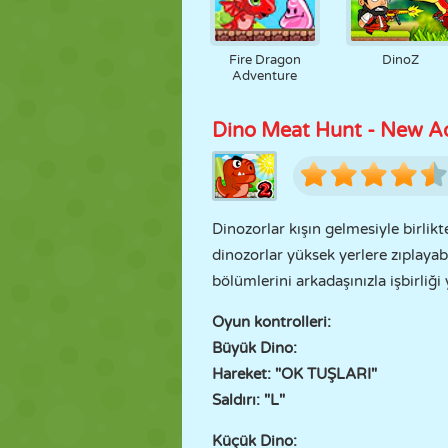
Fire Dragon
DinoZ
Adventure
Dino Meat Hunt - New A
Dinozorlar kışın gelmesiyle birlik
dinozorlar yüksek yerlere zıplayab
bölümlerini arkadaşınızla işbirliğ
Oyun kontrolleri:
Büyük Dino:
Hareket: "OK TUŞLARI"
Saldırı: "L"
Küçük Dino: