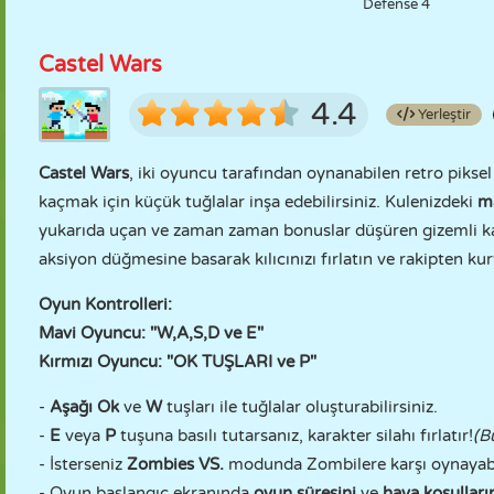
Defense 4
Castel Wars
4.4
Yerleştir
Castel Wars
, iki oyuncu tarafından oynanabilen retro piks
kaçmak için küçük tuğlalar inşa edebilirsiniz. Kulenizdeki
m
yukarıda uçan ve zaman zaman bonuslar düşüren gizemli
aksiyon düğmesine basarak kılıcınızı fırlatın ve rakipten kur
Oyun Kontrolleri:
Mavi Oyuncu: "W,A,S,D ve E"
Kırmızı Oyuncu: "OK TUŞLARI ve P"
-
Aşağı Ok
ve
W
tuşları ile tuğlalar oluşturabilirsiniz.
-
E
veya
P
tuşuna basılı tutarsanız, karakter silahı fırlatır!
(B
- İsterseniz
Zombies VS.
modunda Zombilere karşı oynayabil
- Oyun başlangıç ekranında
oyun süresini
ve
hava koşulları