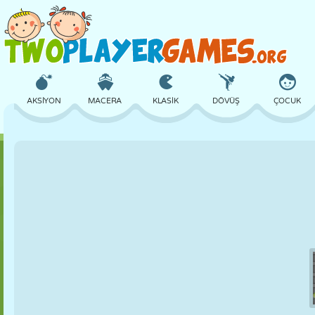
AKSIYON
MACERA
KLASIK
DÖVÜŞ
ÇOCUK
3D
UÇAK
UZAYLI
DENGE
BASKETBOL
KALE
SATRANÇ
ÇILGIN
SAVUNMA
DINOZOR
KIZ
GOLF
ATLAMA
MATEMATIK
LABIRENT