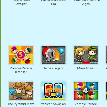
Yeniçeri Kale
Castel Wars: New
Castel Wars: Middle
Savaşları
Era
Ages
Zombie Parade
Heroes Legend
Maze Tower
Defense 5
The Pyramid Maze
Yeniçeri Savaşları
Zombie Parade