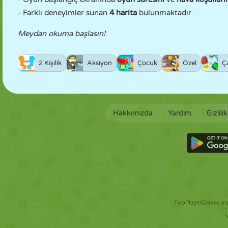
- Farklı deneyimler sunan
4 harita
bulunmaktadır.
Meydan okuma başlasın!
2 Kişilik
Aksiyon
Çocuk
Özel
Ç
Hakkımızda
Yardım
Gizlili
TwoPlayerGames.org 
V