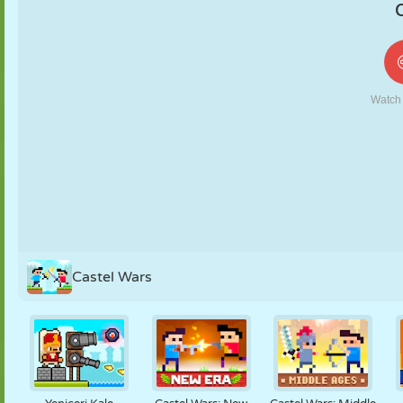
KUKLA
BULMACA
REAKSIYON
RETRO
ROBOT
STRATEJI
BECERI
TANK
TENIS
TIC TAC TOE
Castel Wars