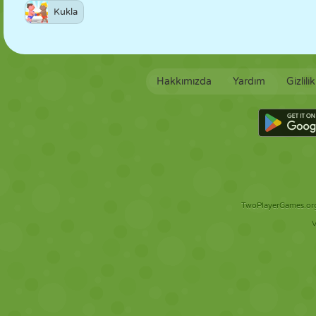
Kukla
Hakkımızda
Yardım
Gizlili
TwoPlayerGames.org 
V