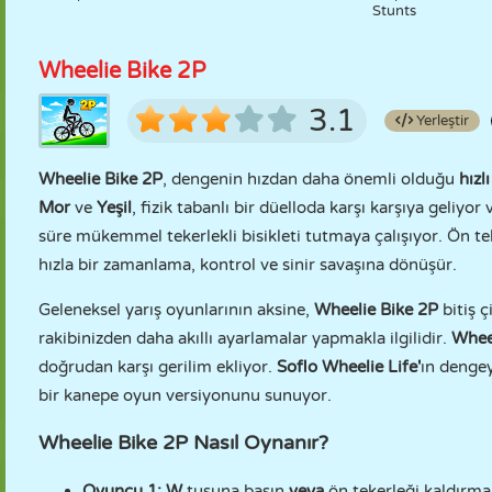
Stunts
Wheelie Bike 2P
3.1
Yerleştir
Wheelie Bike 2P
, dengenin hızdan daha önemli olduğu
hızl
Mor
ve
Yeşil
, fizik tabanlı bir düelloda karşı karşıya gel
süre mükemmel tekerlekli bisikleti tutmaya çalışıyor. Ön t
hızla bir zamanlama, kontrol ve sinir savaşına dönüşür.
Geleneksel yarış oyunlarının aksine,
Wheelie Bike 2P
bitiş ç
rakibinizden daha akıllı ayarlamalar yapmakla ilgilidir.
Whee
doğrudan karşı gerilim ekliyor.
Soflo Wheelie Life'
ın dengey
bir kanepe oyun versiyonunu sunuyor.
Wheelie Bike 2P Nasıl Oynanır?
Oyuncu 1:
W
tuşuna basın
veya
ön tekerleği kaldırma