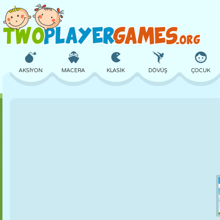
AKSIYON
MACERA
KLASIK
DÖVÜŞ
ÇOCUK
3D
UÇAK
UZAYLI
DENGE
BASKETBOL
KALE
SATRANÇ
ÇILGIN
SAVUNMA
DINOZOR
KIZ
GOLF
ATLAMA
MATEMATIK
LABIRENT