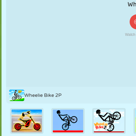
KUKLA
BULMACA
REAKSIYON
RETRO
ROBOT
STRATEJI
BECERI
TANK
TENIS
TIC TAC TOE
Wheelie Bike 2P