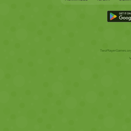
TwoPlayerGames.org 
V