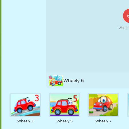
KUKLA
BULMACA
REAKSIYON
RETRO
ROBOT
STRATEJI
BECERI
TANK
TENIS
TIC TAC TOE
Wheely 6
Wheely 3
Wheely 5
Wheely 7