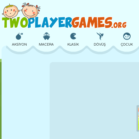
AKSIYON
MACERA
KLASIK
DÖVÜŞ
ÇOCUK
3D
UÇAK
UZAYLI
DENGE
BASKETBOL
KALE
SATRANÇ
ÇILGIN
SAVUNMA
DINOZOR
KIZ
GOLF
ATLAMA
MATEMATIK
LABIRENT