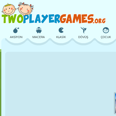
AKSIYON
MACERA
KLASIK
DÖVÜŞ
ÇOCUK
3D
UÇAK
UZAYLI
DENGE
BASKETBOL
KALE
SATRANÇ
ÇILGIN
SAVUNMA
DINOZOR
KIZ
GOLF
ATLAMA
MATEMATIK
LABIRENT