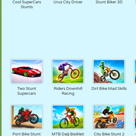
Cool SuperCars
Urus City Driver
Stunt Biker 3D
Stunts
Two Stunt
Riders Downhill
Dirt Bike Mad Skills
Supercars
Racing
Port Bike Stunt
MTB Dağ Bisikleti
City Bike Stunt 2