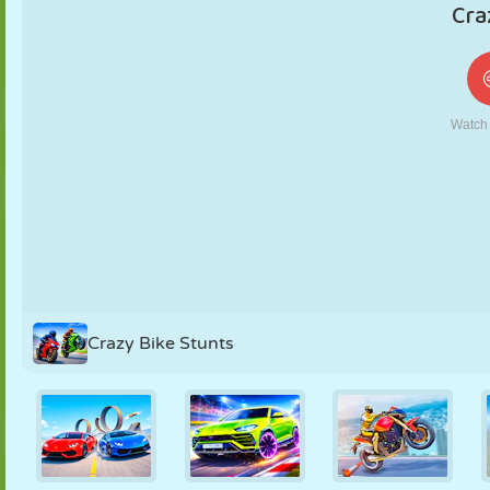
KUKLA
BULMACA
REAKSIYON
RETRO
ROBOT
STRATEJI
BECERI
TANK
TENIS
TIC TAC TOE
Crazy Bike Stunts