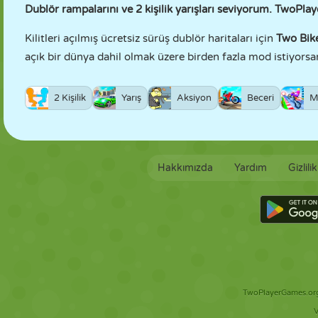
Dublör rampalarını ve 2 kişilik yarışları seviyorum. TwoPl
Kilitleri açılmış ücretsiz sürüş dublör haritaları için
Two Bik
açık bir dünya dahil olmak üzere birden fazla mod istiyors
2 Kişilik
Yarış
Aksiyon
Beceri
M
Hakkımızda
Yardım
Gizlili
TwoPlayerGames.org 
V