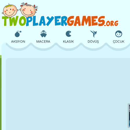
AKSIYON
MACERA
KLASIK
DÖVÜŞ
ÇOCUK
3D
UÇAK
UZAYLI
DENGE
BASKETBOL
KALE
SATRANÇ
ÇILGIN
SAVUNMA
DINOZOR
KIZ
GOLF
ATLAMA
MATEMATIK
LABIRENT