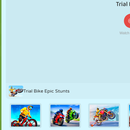
KUKLA
BULMACA
REAKSIYON
RETRO
ROBOT
STRATEJI
BECERI
TANK
TENIS
TIC TAC TOE
Trial Bike Epic Stunts