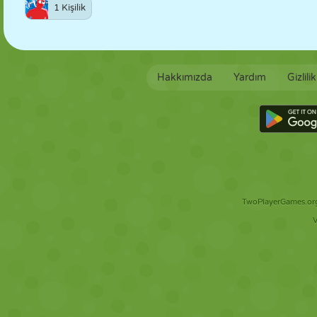
1 Kişilik
Hakkımızda
Yardım
Gizlili
TwoPlayerGames.org 
V