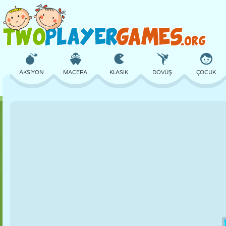
AKSIYON
MACERA
KLASIK
DÖVÜŞ
ÇOCUK
3D
UÇAK
UZAYLI
DENGE
BASKETBOL
KALE
SATRANÇ
ÇILGIN
SAVUNMA
DINOZOR
KIZ
GOLF
ATLAMA
MATEMATIK
LABIRENT