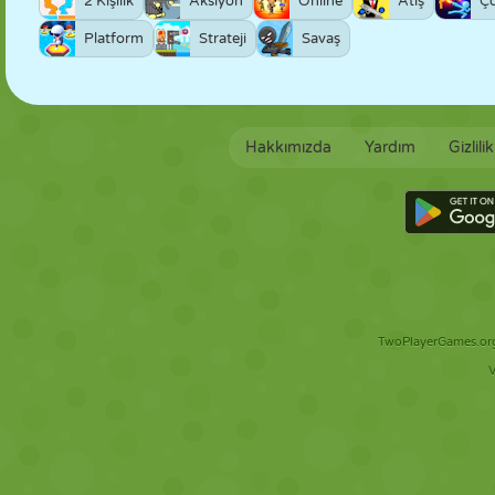
2 Kişilik
Aksiyon
Online
Atış
Ç
Platform
Strateji
Savaş
Hakkımızda
Yardım
Gizlili
TwoPlayerGames.org 
V