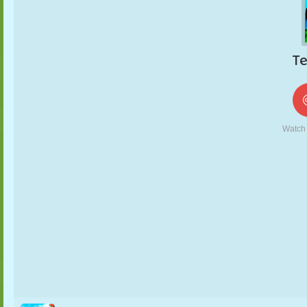
KUKLA
BULMACA
REAKSIYON
RETRO
ROBOT
STRATEJI
BECERI
TANK
TENIS
TIC TAC TOE