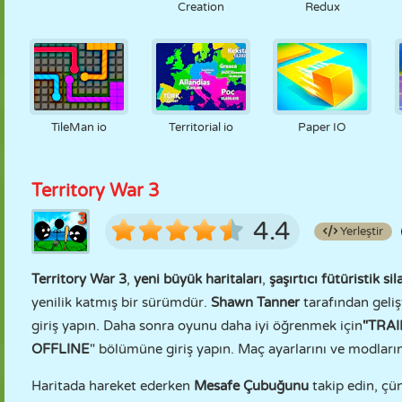
Creation
Redux
TileMan io
Territorial io
Paper IO
Territory War 3
4.4
Yerleştir
Territory War 3
,
yeni büyük haritaları
,
şaşırtıcı fütüristik sil
yenilik katmış bir sürümdür.
Shawn Tanner
tarafından geli
giriş yapın. Daha sonra oyunu daha iyi öğrenmek için
"TRA
OFFLINE
" bölümüne giriş yapın. Maç ayarlarını ve modlarını
Haritada hareket ederken
Mesafe Çubuğunu
takip edin, çü