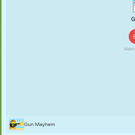
KUKLA
BULMACA
REAKSIYON
RETRO
ROBOT
STRATEJI
BECERI
TANK
TENIS
TIC TAC TOE
Gun Mayhem