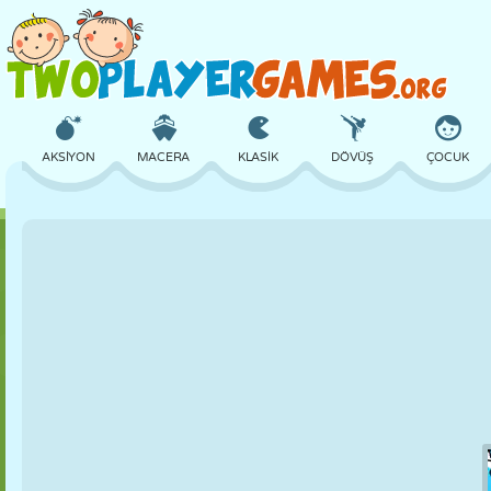
AKSIYON
MACERA
KLASIK
DÖVÜŞ
ÇOCUK
3D
UÇAK
UZAYLI
DENGE
BASKETBOL
KALE
SATRANÇ
ÇILGIN
SAVUNMA
DINOZOR
KIZ
GOLF
ATLAMA
MATEMATIK
LABIRENT