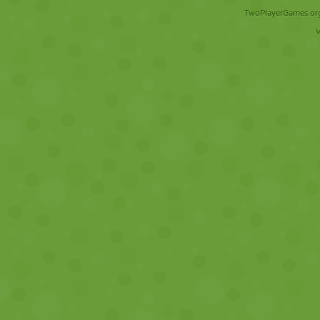
TwoPlayerGames.org 
V