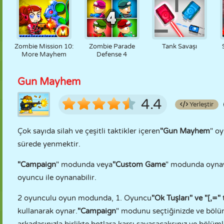
Zombie Mission 10:
Zombie Parade
Tank Savaşı
More Mayhem
Defense 4
Gun Mayhem
4.4
Yerleştir
Çok sayıda silah ve çeşitli taktikler içeren
"Gun Mayhem
" o
sürede yenmektir.
"Campaign
" modunda veya
"Custom Game
" modunda oynayab
oyuncu ile oynanabilir.
2 oyunculu oyun modunda, 1. Oyuncu
"Ok Tuşları" ve "[,=" 
kullanarak oynar.
"Campaign
" modunu seçtiğinizde ve bölüm