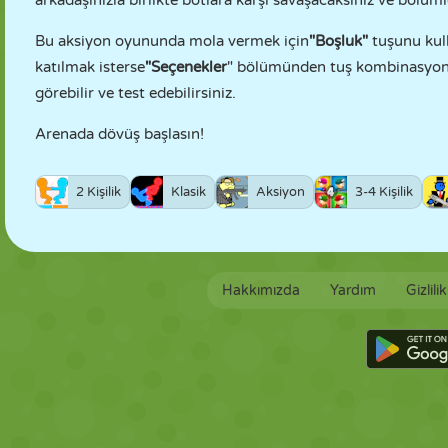
arkadaşınızla birlikte botlara karşı savaşacaksınız ve bölüm
Bu aksiyon oyununda mola vermek için
"Boşluk"
tuşunu kull
katılmak isterse
"Seçenekler
" bölümünden tuş kombinasyonla
görebilir ve test edebilirsiniz.
Arenada dövüş başlasın!
2 Kişilik
Klasik
Aksiyon
3-4 Kişilik
Hakkımızda
Yardım
Gizlili