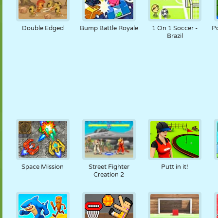
Double Edged
Bump Battle Royale
1 On 1 Soccer -
Po
Brazil
Space Mission
Street Fighter
Putt in it!
Creation 2