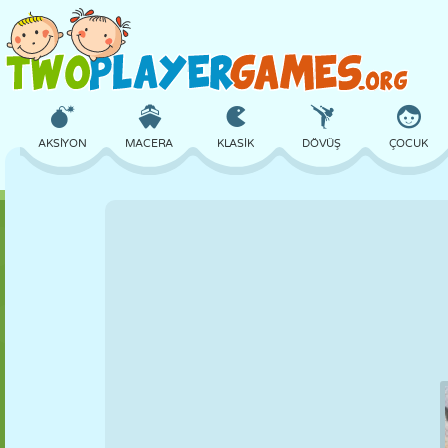
AKSIYON
MACERA
KLASIK
DÖVÜŞ
ÇOCUK
3D
UÇAK
UZAYLI
DENGE
BASKETBOL
KALE
SATRANÇ
ÇILGIN
SAVUNMA
DINOZOR
KIZ
GOLF
ATLAMA
MATEMATIK
LABIRENT