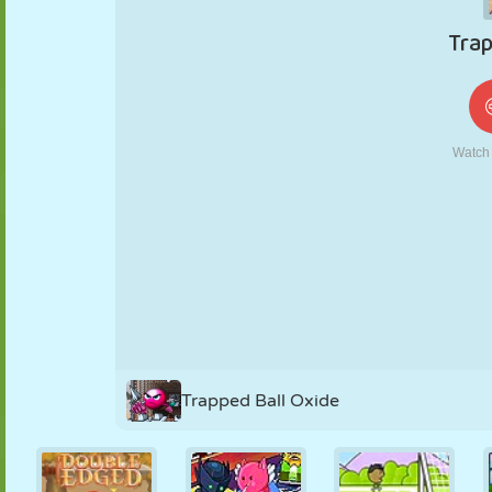
KUKLA
BULMACA
REAKSIYON
RETRO
ROBOT
STRATEJI
BECERI
TANK
TENIS
TIC TAC TOE
Trapped Ball Oxide