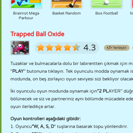
Brainrot Mega
Basket Random
Box Football
M
Parkour
Trapped Ball Oxide
4.3
Yerleştir
Tuzaklar ve bulmacalarla dolu bir labirentten çıkmak için 
"
PLAY
" butonuna tıklayın. Tek oyunculu modda oynamak is
modunda, on beş zorlayıcı oyun seviyesi sizi bekliyor olacak
İki oyunculu oyun modunda oynamak için
"2 PL
AYER" düğme
bölünecek ve siz ve partneriniz aynı bölümde mücadele edecek
oyun ilerledikçe artar.
Oyun kontrolleri aşağıdaki gibidir:
1. Oyuncu
"W, A, S, D
" tuşlarına basarak topu yönlendirir.