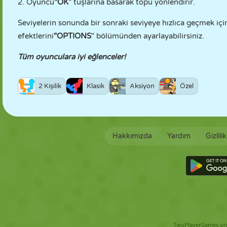
2. Oyuncu
"OK
" tuşlarına basarak topu yönlendirir.
Seviyelerin sonunda bir sonraki seviyeye hızlıca geçmek içi
efektlerini
"OPTIONS
" bölümünden ayarlayabilirsiniz.
Tüm oyunculara iyi eğlenceler!
2 Kişilik
Klasik
Aksiyon
Özel
Hakkımızda
Yardım
Gizlili
TwoPlayerGames.org 