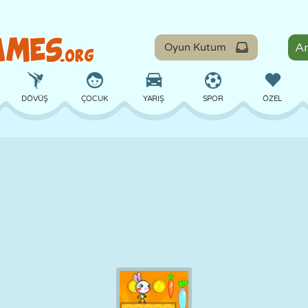
Oyun Kutum
DÖVÜŞ
ÇOCUK
YARIŞ
SPOR
ÖZEL
DENGE
BASKETBOL
ÇATIŞMA
BILARDO
MASA
SAVUNMA
DINOZOR
SÜRÜŞ
EĞITICI
KAÇIŞ
MATEMATIK
LABIRENT
CANAVAR
MOTOSIKLET
ONLINE