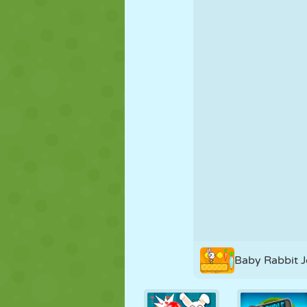
KUKLA
BULMACA
REAKSIYON
STRATEJI
BECERI
TANK
Baby Rabbit 