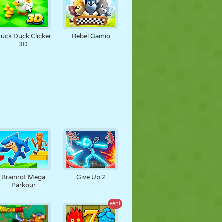
uck Duck Clicker
Rebel Gamio
3D
Brainrot Mega
Give Up 2
Parkour
yeni