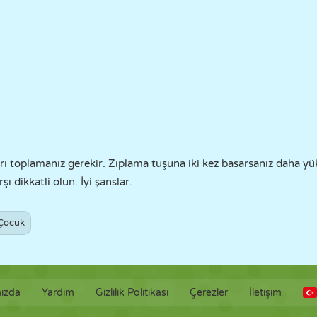
ı toplamanız gerekir. Zıplama tuşuna iki kez basarsanız daha yüks
ı dikkatli olun. İyi şanslar.
Çocuk
ızda
Yardım
Gizlilik Politikası
Çerezler
İletişim