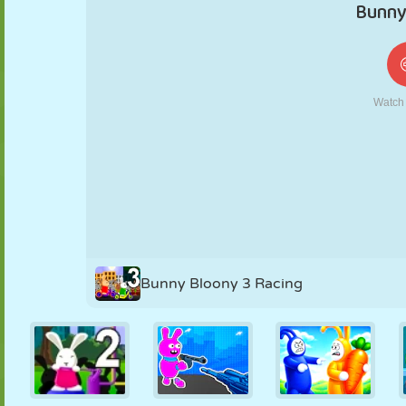
KUKLA
BULMACA
REAKSIYON
RETRO
ROBOT
STRATEJI
BECERI
TANK
TENIS
TIC TAC TOE
Bunny Bloony 3 Racing