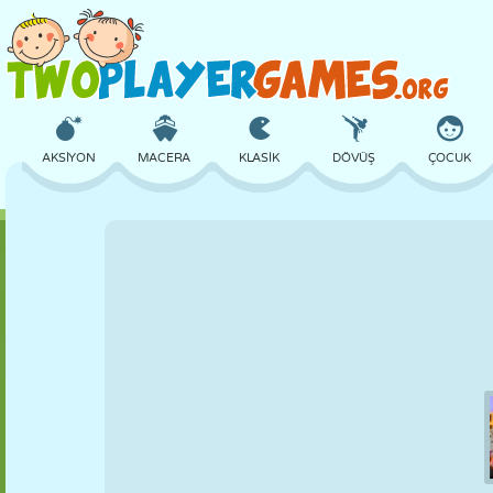
AKSIYON
MACERA
KLASIK
DÖVÜŞ
ÇOCUK
3D
UÇAK
UZAYLI
DENGE
BASKETBOL
KALE
SATRANÇ
ÇILGIN
SAVUNMA
DINOZOR
KIZ
GOLF
ATLAMA
MATEMATIK
LABIRENT