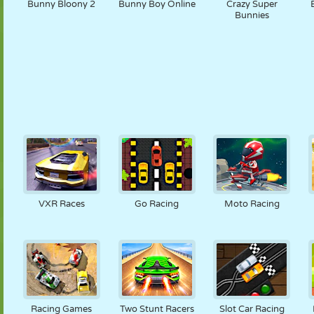
Bunny Bloony 2
Bunny Boy Online
Crazy Super
Bunnies
VXR Races
Go Racing
Moto Racing
Racing Games
Two Stunt Racers
Slot Car Racing