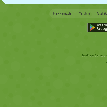
Hakkımızda
Yardım
Gizlili
TwoPlayerGames.org 
V