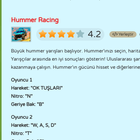
Hummer Racing
4.2
Yerleştir
Büyük hummer yarışları başlıyor. Hummer'ınızı seçin, haritay
Yarışçılar arasında en iyi sonuçları gösterin! Uluslararası
kazanmaya çalışın. Hummer'ın gücünü hisset ve diğerlerine 
Oyuncu 1
Hareket: "OK TUŞLARI"
Nitro: "N"
Geriye Bak: "B"
Oyuncu 2
Hareket: "W, A, S, D"
Nitro: "T"