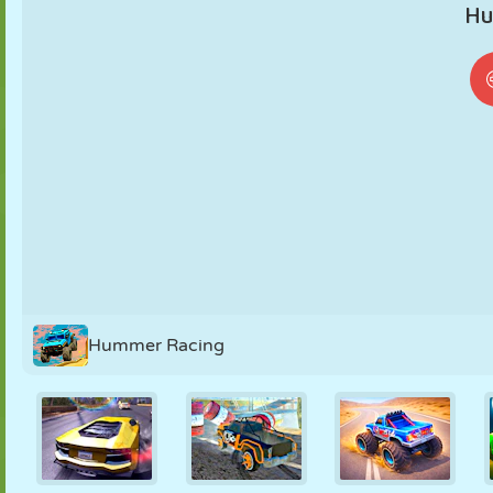
KUKLA
BULMACA
REAKSIYON
RETRO
ROBOT
STRATEJI
BECERI
TANK
TENIS
TIC TAC TOE
Hummer Racing