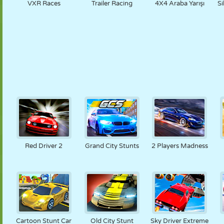
VXR Races
Trailer Racing
4X4 Araba Yarışı
Si
Red Driver 2
Grand City Stunts
2 Players Madness
Cartoon Stunt Car
Old City Stunt
Sky Driver Extreme