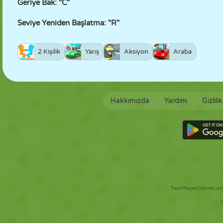
Geriye Bak: "C"
Seviye Yeniden Başlatma: "R"
2 Kişilik
Yarış
Aksiyon
Araba
Hakkımızda
Yardım
Gizlili
TwoPlayerGames.org 
V