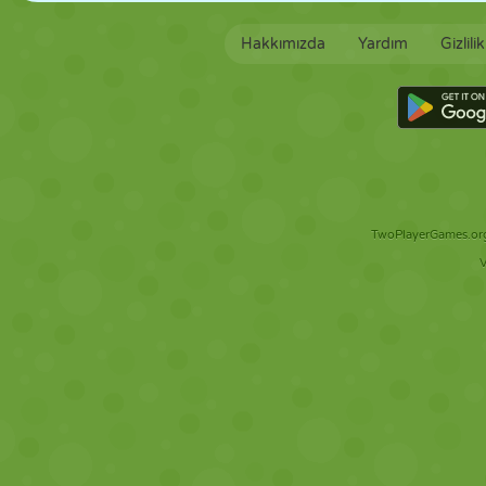
Hakkımızda
Yardım
Gizlili
TwoPlayerGames.org 
V