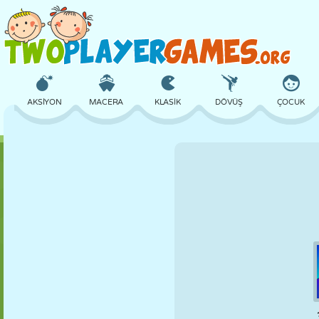
AKSIYON
MACERA
KLASIK
DÖVÜŞ
ÇOCUK
3D
UÇAK
UZAYLI
DENGE
BASKETBOL
KALE
SATRANÇ
ÇILGIN
SAVUNMA
DINOZOR
KIZ
GOLF
ATLAMA
MATEMATIK
LABIRENT