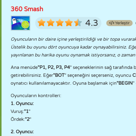
360 Smash
4.3
Yerleştir
Oyuncuların bir daire içine yerleştirildiği ve bir topa vurara
Üstelik bu oyunu dört oyuncuya kadar oynayabilirsiniz. Eğe
yayınlanan bu harika oyunu oynamak istiyorsanız, o zaman 
Ana menüde
"P1, P2, P3, P4
" seçeneklerinin sağ tarafında
getirebilirsiniz. Eğer
"BOT
" seçeneğini seçerseniz, oyuncu
C
oynatıcı kullanılamayacaktır. Oyuna başlamak için
"BEGIN
"
Oyuncuların kontrolleri:
1. Oyuncu:
Vuruş:
"1
"
Ördek:
"2
"
2. Oyuncu: