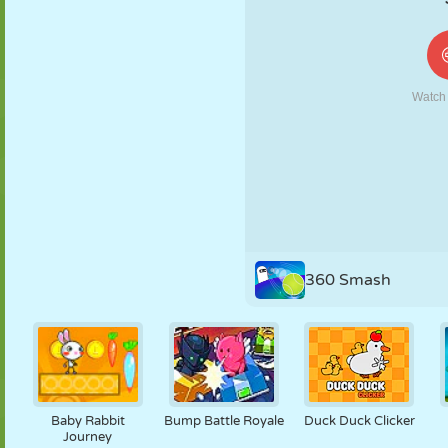
KUKLA
BULMACA
REAKSIYON
RETRO
ROBOT
STRATEJI
BECERI
TANK
TENIS
TIC TAC TOE
360 Smash
Baby Rabbit
Bump Battle Royale
Duck Duck Clicker
Journey