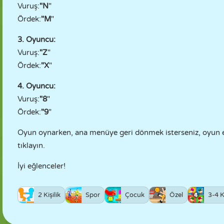
Vuruş:
"N
"
Ördek:
"M
"
3. Oyuncu:
Vuruş:
"Z
"
Ördek:
"X
"
4. Oyuncu:
Vuruş:
"8
"
Ördek:
"9
"
Oyun oynarken, ana menüye geri dönmek isterseniz, oyun e
tıklayın.
İyi eğlenceler!
2 Kişilik
Spor
Çocuk
Özel
3-4 Ki