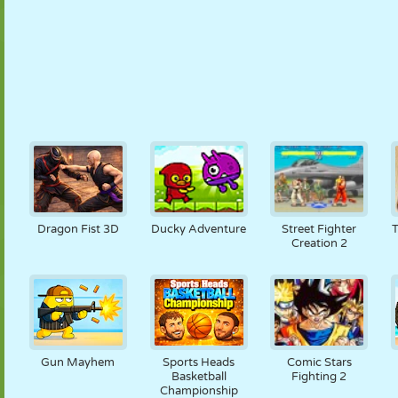
Dragon Fist 3D
Ducky Adventure
Street Fighter
T
Creation 2
Gun Mayhem
Sports Heads
Comic Stars
Basketball
Fighting 2
Championship