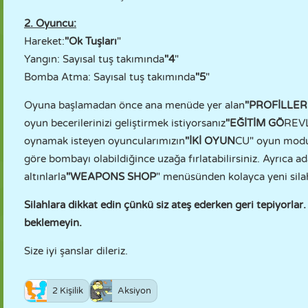
2. Oyuncu:
Hareket:
"Ok Tuşları
"
Yangın: Sayısal tuş takımında
"4
"
Bomba Atma: Sayısal tuş takımında
"5
"
Oyuna başlamadan önce ana menüde yer alan
"PROFİLLER
oyun becerilerinizi geliştirmek istiyorsanız
"EĞİTİM GÖ
REVL
oynamak isteyen oyuncularımızın
"İKİ OYUN
CU" oyun modu
göre bombayı olabildiğince uzağa fırlatabilirsiniz. Ayrıca 
altınlarla
"WEAPONS SHOP
" menüsünden kolayca yeni silahl
Silahlara dikkat edin çünkü siz ateş ederken geri tepiyorla
beklemeyin.
Size iyi şanslar dileriz.
2 Kişilik
Aksiyon