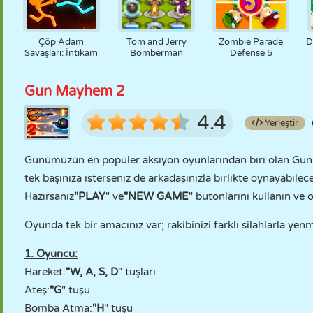
Çöp Adam
Tom and Jerry
Zombie Parade
D
Savaşları: İntikam
Bomberman
Defense 5
Gun Mayhem 2
4.4
Yerleştir
Günümüzün en popüler aksiyon oyunlarından biri olan Gun 
tek başınıza isterseniz de arkadaşınızla birlikte oynayabile
Hazırsanız
"PLAY
" ve
"NEW GAME
" butonlarını kullanın ve 
Oyunda tek bir amacınız var; rakibinizi farklı silahlarla ye
1. Oyuncu:
Hareket:
"W, A, S, D
" tuşları
Ateş:
"G
" tuşu
Bomba Atma:
"H
" tuşu