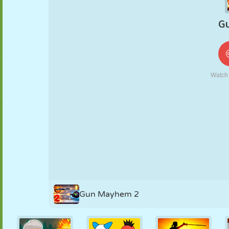
KUKLA
BULMACA
REAKSIYON
RETRO
ROBOT
STRATEJI
BECERI
TANK
TENIS
TIC TAC TOE
Gun Mayhem 2