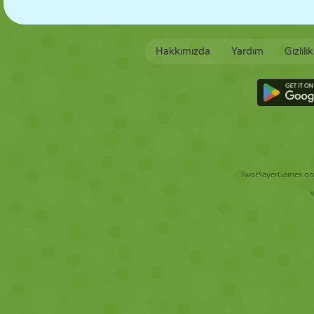
Hakkımızda
Yardım
Gizlili
TwoPlayerGames.org 
V