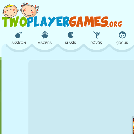
AKSIYON
MACERA
KLASIK
DÖVÜŞ
ÇOCUK
3D
UÇAK
UZAYLI
DENGE
BASKETBOL
KALE
SATRANÇ
ÇILGIN
SAVUNMA
DINOZOR
KIZ
GOLF
ATLAMA
MATEMATIK
LABIRENT