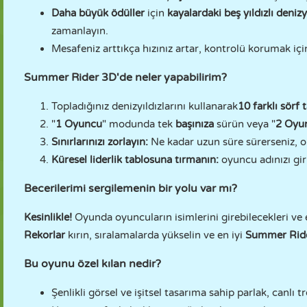
Daha büyük ödüller
için
kayalardaki beş yıldızlı denizy
zamanlayın.
Mesafeniz arttıkça hızınız artar, kontrolü korumak içi
Summer Rider 3D'de neler yapabilirim?
Topladığınız denizyıldızlarını kullanarak
10 farklı sörf t
"
1 Oyuncu
" modunda tek
başınıza
sürün veya "
2 Oyu
Sınırlarınızı zorlayın:
Ne kadar uzun süre sürerseniz, o 
Küresel liderlik tablosuna tırmanın:
oyuncu adınızı giri
Becerilerimi sergilemenin bir yolu var mı?
Kesinlikle!
Oyunda oyuncuların isimlerini girebilecekleri ve en
Rekorlar
kırın, sıralamalarda yükselin ve en iyi
Summer Rid
Bu oyunu özel kılan nedir?
Şenlikli görsel ve işitsel tasarıma sahip parlak, canlı t