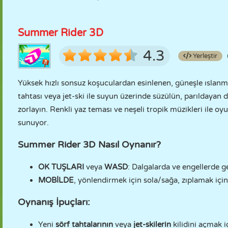
Summer Rider 3D
4.3
Yerleştir
Yüksek hızlı sonsuz koşuculardan esinlenen, güneşle ıslanm
tahtası veya jet-ski ile suyun üzerinde süzülün, parıldayan den
zorlayın. Renkli yaz teması ve neşeli tropik müzikleri ile 
sunuyor.
Summer Rider 3D Nasıl Oynanır?
OK TUŞLARI
veya
WASD
: Dalgalarda ve engellerde g
MOBİLDE
, yönlendirmek için sola/sağa, zıplamak içi
Oynanış İpuçları:
Yeni
sörf tahtalarının
veya
jet-skilerin
kilidini açmak i