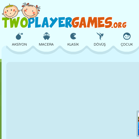
AKSIYON
MACERA
KLASIK
DÖVÜŞ
ÇOCUK
3D
UÇAK
UZAYLI
DENGE
BASKETBOL
KALE
SATRANÇ
ÇILGIN
SAVUNMA
DINOZOR
KIZ
GOLF
ATLAMA
MATEMATIK
LABIRENT