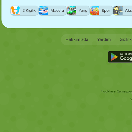
2 Kişilik
Macera
Yarış
Spor
Aks
Hakkımızda
Yardım
Gizlili
TwoPlayerGames.org 
V