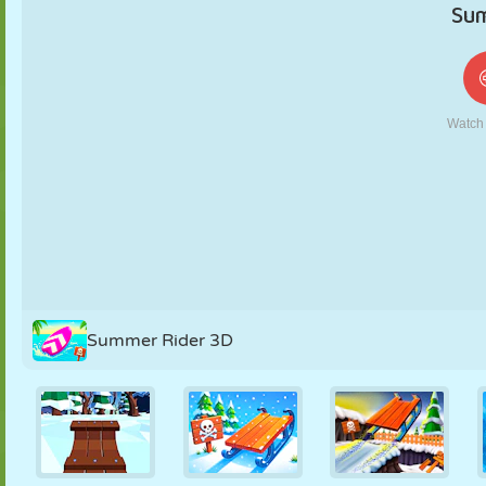
KUKLA
BULMACA
REAKSIYON
RETRO
ROBOT
STRATEJI
BECERI
TANK
TENIS
TIC TAC TOE
Summer Rider 3D