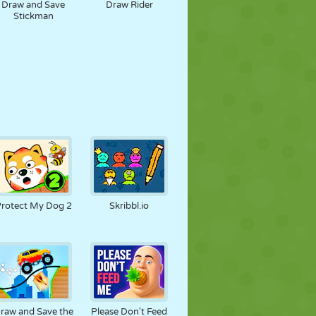
Draw and Save
Draw Rider
Stickman
rotect My Dog 2
Skribbl.io
raw and Save the
Please Don't Feed