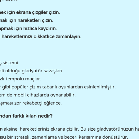
 için ekrana çizgiler çizin.
k için hareketleri çizin.
pmak için hızlıca kaydırın.
 hareketlerinizi dikkatlice zamanlayın.
ş sistemi.
mli olduğu gladyatör savaşları.
zlı tempolu maçlar.
r
gibi popüler çizim tabanlı oyunlardan esinlenilmiştir.
em de mobil cihazlarda oynanabilir.
şması zor rekabetçi eğlence.
dan farklı kılan nedir?
ün
aksine, hareketleriniz ekrana çizilir. Bu size gladyatörünüzün h
üşü bir strateji, zamanlama ve beceri karışımına dönüştürür.