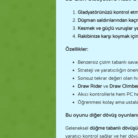
Gladyatörünüzü kontrol etmek
Düşman saldırılarından kaçma
Kesmek ve güçlü vuruşlar ya
Rakibinize karşı koymak için
Özellikler:
Benzersiz çizim tabanlı sava
Strateji ve yaratıcılığın öne
Sonsuz tekrar değeri olan hı
Draw Rider
ve
Draw Climbe
Akıcı kontrollerle hem PC h
Öğrenmesi kolay ama ustala
Bu oyunu diğer dövüş oyunların
Geleneksel
düğme tabanlı dövüş
yaratıcı kontrol sağlar ve her döv