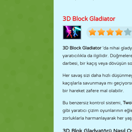
3D Block Gladiator
3D Block Gladiator
'da nihai glad
yaratıcılıkla da ilgilidir. Düğmele
darbesi, bir kaçış veya dövüşün s
Her savaş sizi daha hızlı düşünmey
kaçışlarla savunmaya mı geçiyorsu
bir hareket zafere mal olabilir.
Bu benzersiz kontrol sistemi,
Two
gibi yaratıcı çizim oyunlarının eğ
zorluklarla harmanlayarak her ya
3D Blok Gladyatörü Nasıl O