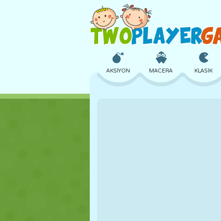
AKSIYON
MACERA
KLASIK
3D
UÇAK
UZAYLI
KALE
SATRANÇ
ÇILGIN
KIZ
GOLF
ATLAMA