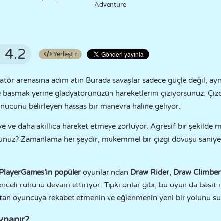
Adventure
4.2
Yerleştir
yatör arenasına adım atın Burada savaşlar sadece güçle değil, ayn
re basmak yerine gladyatörünüzün hareketlerini çiziyorsunuz. Çizdiğ
onucunu belirleyen hassas bir manevra haline geliyor.
e ve daha akıllıca hareket etmeye zorluyor. Agresif bir şekilde mi
nuz? Zamanlama her şeydir, mükemmel bir çizgi dövüşü saniyeler 
PlayerGames'in popüler
oyunlarından
Draw Rider
,
Draw Climber
lenceli ruhunu devam ettiriyor. Tıpkı onlar gibi, bu oyun da basit
ştan oyuncuya rekabet etmenin ve eğlenmenin yeni bir yolunu s
ynanır?