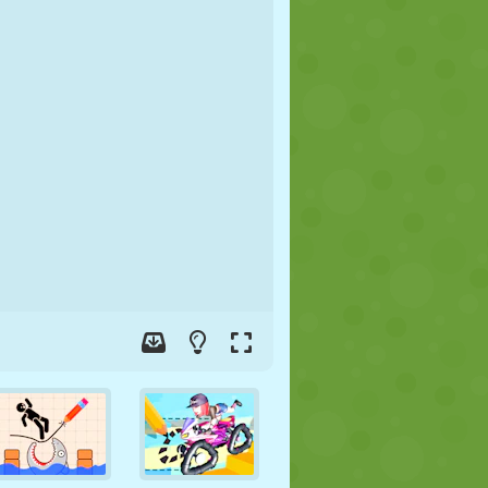
FUTBOL
UZAY
ÇÖP ADAM
SAVAŞ
GÜREŞ
ZOMBI