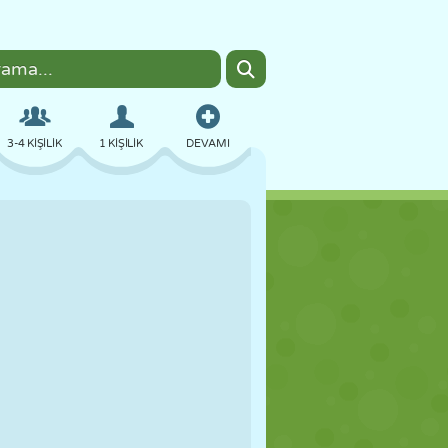
3-4 KIŞILIK
1 KIŞILIK
DEVAMI
BOMBACI
TARAYICI
ARABA
UÇUŞ
YEMEK
EĞLENCELI
PIXEL ART
PLATFORM
HAVUZ