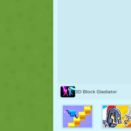
KUKLA
BULMACA
REAKSIYON
STRATEJI
BECERI
TANK
3D Block Gladiator