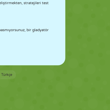
ştirmekten, stratejileri test
basmıyorsunuz, bir gladyatör
Türkçe