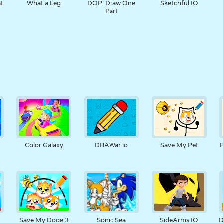
t
What a Leg
DOP: Draw One
Sketchful.IO
Part
Color Galaxy
DRAWar.io
Save My Pet
P
Save My Doge 3
Sonic Sea
SideArms.IO
D