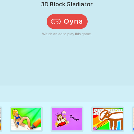
RETRO
ROBOT
KOŞU
OKUL
ATIŞ
TENIS
TIC TAC TOE
DOKUNMATIK
KULE
KAMYON