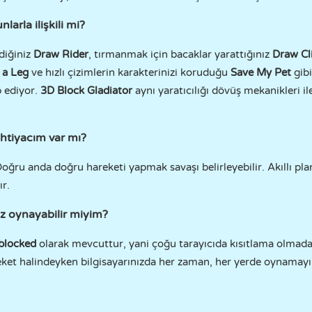
larla ilişkili mi?
zdiğiniz
Draw Rider
, tırmanmak için bacaklar yarattığınız
Draw Cl
 a Leg
ve hızlı çizimlerin karakterinizi koruduğu
Save My Pet
gibi
p ediyor.
3D Block Gladiator
aynı yaratıcılığı dövüş mekanikleri i
ihtiyacım var mı?
ru anda doğru hareketi yapmak savaşı belirleyebilir. Akıllı planl
ır.
z oynayabilir miyim?
blocked
olarak mevcuttur, yani çoğu tarayıcıda kısıtlama olmadan 
reket halindeyken bilgisayarınızda her zaman, her yerde oynamayı 