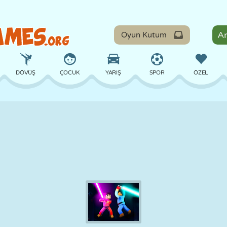
Oyun Kutum
DÖVÜŞ
ÇOCUK
YARIŞ
SPOR
ÖZEL
DENGE
BASKETBOL
ÇATIŞMA
BILARDO
MASA
SAVUNMA
DINOZOR
SÜRÜŞ
EĞITICI
KAÇIŞ
MATEMATIK
LABIRENT
CANAVAR
MOTOSIKLET
ONLINE