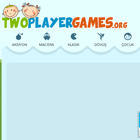
AKSIYON
MACERA
KLASIK
DÖVÜŞ
ÇOCUK
3D
UÇAK
UZAYLI
DENGE
BASKETBOL
KALE
SATRANÇ
ÇILGIN
SAVUNMA
DINOZOR
KIZ
GOLF
ATLAMA
MATEMATIK
LABIRENT