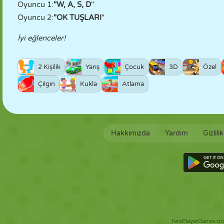
Oyuncu 1:
"W, A, S, D
"
Oyuncu 2:
"OK TUŞLARI
"
İyi eğlenceler!
2 Kişilik
Yarış
Çocuk
3D
Özel
Çılgın
Kukla
Atlama
Hakkımızda
Yardım
Gizlili
TwoPlayerGames.org 