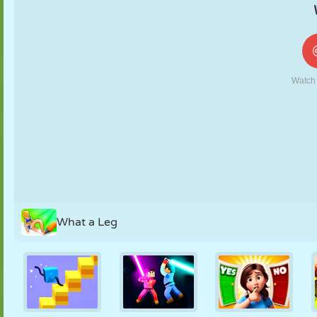
KUKLA
BULMACA
REAKSIYON
RETRO
ROBOT
STRATEJI
BECERI
TANK
TENIS
TIC TAC TOE
What a Leg