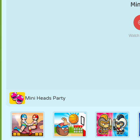
KUKLA
BULMACA
REAKSIYON
RETRO
ROBOT
STRATEJI
BECERI
TANK
TENIS
TIC TAC TOE
Mini Heads Party