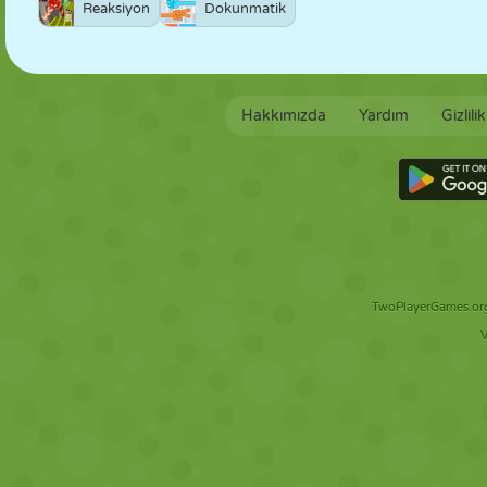
Reaksiyon
Dokunmatik
Hakkımızda
Yardım
Gizlili
TwoPlayerGames.org 
V