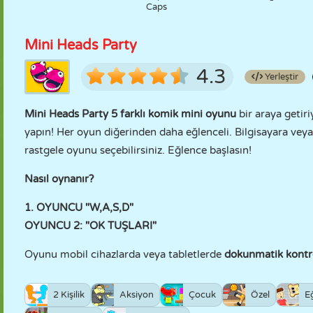
Caps
Mini Heads Party
4.3
Yerleştir
Mini Heads Party
5 farklı komik mini oyunu
bir araya getiri
yapın! Her oyun diğerinden daha eğlenceli. Bilgisayara veya
rastgele oyunu seçebilirsiniz. Eğlence başlasın!
Nasıl oynanır?
1. OYUNCU "W,A,S,D"
OYUNCU 2: "OK TUŞLARI"
Oyunu mobil cihazlarda veya tabletlerde
dokunmatik kontro
2 Kişilik
Aksiyon
Çocuk
Özel
Eğ