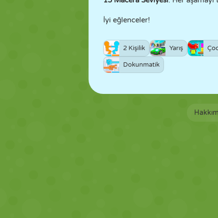
15 Macera Seviyesi
: Her aşamayı 
İyi eğlenceler!
2 Kişilik
Yarış
Ço
Dokunmatik
Hakkım