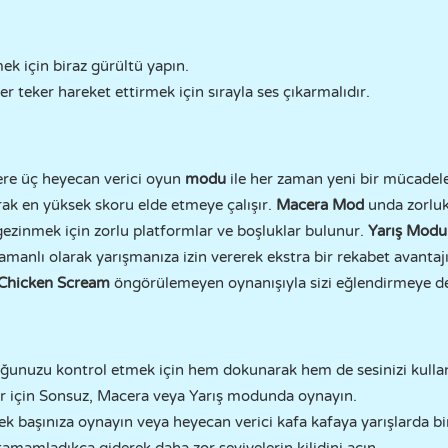
mek için biraz gürültü yapın.
er teker hareket ettirmek için sırayla ses çıkarmalıdır.
re üç heyecan verici oyun
modu
ile her zaman yeni bir mücadele 
rak en yüksek skoru elde etmeye çalışır.
Macera Mod
unda zorluk
gezinmek için zorlu platformlar ve boşluklar bulunur.
Yarış Modu
manlı olarak yarışmanıza izin vererek ekstra bir rekabet avantajı 
Chicken Scream
öngörülemeyen oynanışıyla sizi eğlendirmeye 
uğunuzu kontrol etmek için hem dokunarak hem de sesinizi kulla
er için Sonsuz, Macera veya Yarış modunda oynayın.
Tek başınıza oynayın veya heyecan verici kafa kafaya yarışlarda bi