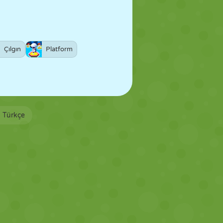
Çılgın
Platform
Türkçe