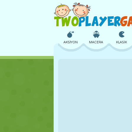
AKSIYON
MACERA
KLASIK
3D
UÇAK
UZAYLI
KALE
SATRANÇ
ÇILGIN
KIZ
GOLF
ATLAMA