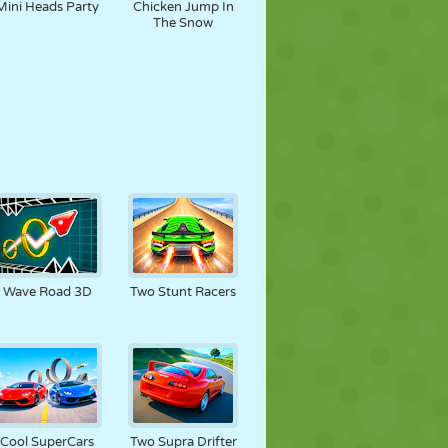
Mini Heads Party
Chicken Jump In
The Snow
Wave Road 3D
Two Stunt Racers
Cool SuperCars
Two Supra Drifter