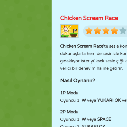
Chicken Scream Race
Chicken Scream Race'
te sesle ko
dokunuşlarla hem de sesinizle kont
gıdaklıyor ister yüksek sesle çığl
verici bir deneyim haline getirir.
Nasıl Oynanır?
1P Modu
Oyuncu 1:
W
veya
YUKARI OK
ve
2P Modu
Oyuncu 1:
W
veya
SPACE
Oyuncu 2:
YUKARI OK