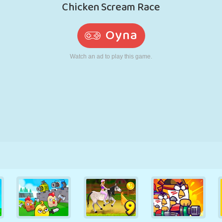
RETRO
ROBOT
KOŞU
OKUL
ATIŞ
TENIS
TIC TAC TOE
DOKUNMATIK
KULE
KAMYON