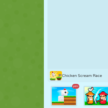
KUKLA
BULMACA
REAKSIYON
STRATEJI
BECERI
TANK
Chicken Scream Race
yeni