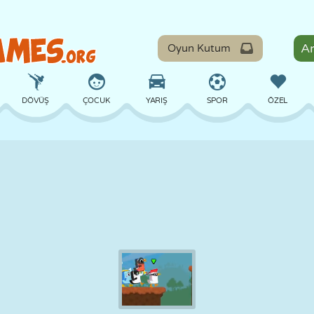
Oyun Kutum
DÖVÜŞ
ÇOCUK
YARIŞ
SPOR
ÖZEL
DENGE
BASKETBOL
ÇATIŞMA
BILARDO
MASA
SAVUNMA
DINOZOR
SÜRÜŞ
EĞITICI
KAÇIŞ
MATEMATIK
LABIRENT
CANAVAR
MOTOSIKLET
ONLINE