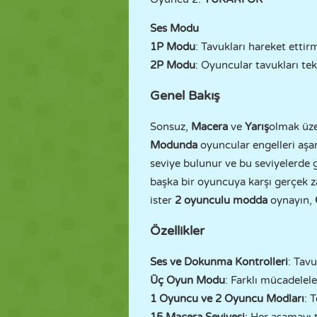
Ses Modu
1P Modu
: Tavukları hareket ettir
2P Modu
: Oyuncular tavukları tek
Genel Bakış
Sonsuz,
Macera
ve
Yarış
olmak üze
Modunda
oyuncular engelleri aşa
seviye bulunur ve bu seviyelerde 
başka bir oyuncuya karşı gerçek za
ister
2 oyunculu modda
oynayın,
Özellikler
Ses ve Dokunma Kontrolleri
: Tav
Üç Oyun Modu
: Farklı mücadelel
1 Oyuncu ve 2 Oyuncu Modları
: 