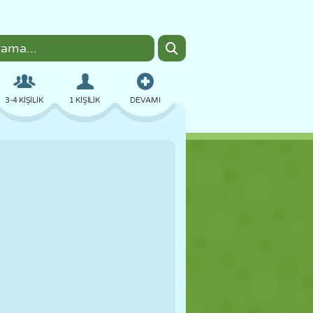
3-4 KIŞILIK
1 KIŞILIK
DEVAMI
BOMBACI
TARAYICI
ARABA
UÇUŞ
YEMEK
EĞLENCELI
PIXEL ART
PLATFORM
HAVUZ