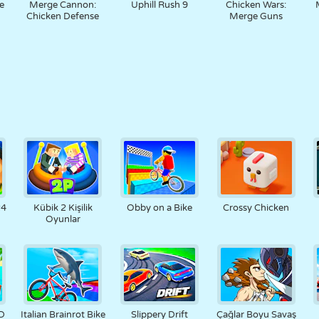
e
Merge Cannon:
Uphill Rush 9
Chicken Wars:
Chicken Defense
Merge Guns
24
Kübik 2 Kişilik
Obby on a Bike
Crossy Chicken
Oyunlar
D
Italian Brainrot Bike
Slippery Drift
Çağlar Boyu Savaş