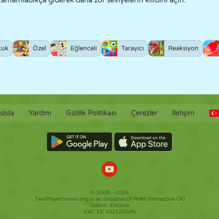
tamamladıkça giderek daha zor seviyelerin kilidini açın.
cuk
Özel
Eğlenceli
Tarayıcı
Reaksiyon
ızda
Yardım
Gizlilik Politikası
Çerezler
İletişim
© 2008 - 2026
TwoPlayerGames.org is an initiative of RHM Interactive OÜ
Tallinn, Estonia
VAT: EE 102120545