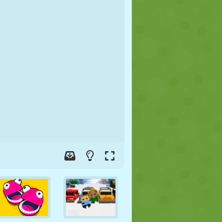
FUTBOL
UZAY
ÇÖP ADAM
SAVAŞ
GÜREŞ
ZOMBI