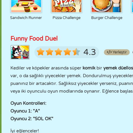
Sandwich Runner
Pizza Challenge
Burger Challenge
Funny Food Duel
4.3
Yerleştir
Kediler ve köpekler arasında süper
komik
bir
yemek düello
var, o da sağlıklı yiyecekler yemek. Dondurulmuş yiyecekler 
puanınız bir artacaktır. Sağlıksız yiyecekler yerseniz, puanı
veya iki oyunculu oyun modlarında oynanır. Eğlence başlas
Oyun Kontrolleri:
Oyuncu 1: "A"
Oyuncu 2: "SOL OK"
İyi eğlenceler!