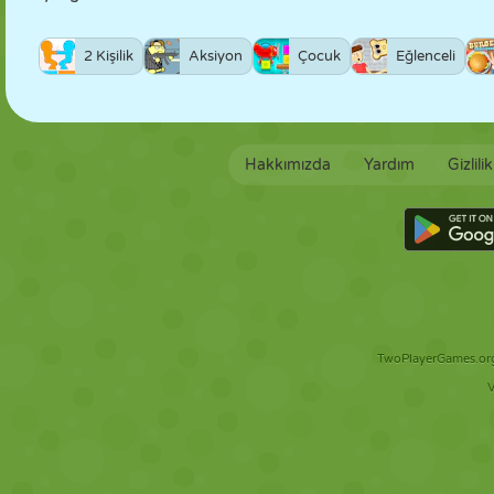
2 Kişilik
Aksiyon
Çocuk
Eğlenceli
Hakkımızda
Yardım
Gizlili
TwoPlayerGames.org 
V