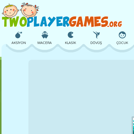
AKSIYON
MACERA
KLASIK
DÖVÜŞ
ÇOCUK
3D
UÇAK
UZAYLI
DENGE
BASKETBOL
KALE
SATRANÇ
ÇILGIN
SAVUNMA
DINOZOR
KIZ
GOLF
ATLAMA
MATEMATIK
LABIRENT