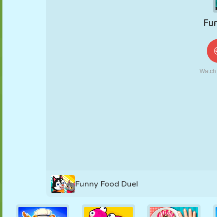
KUKLA
BULMACA
REAKSIYON
RETRO
ROBOT
STRATEJI
BECERI
TANK
TENIS
TIC TAC TOE
Funny Food Duel