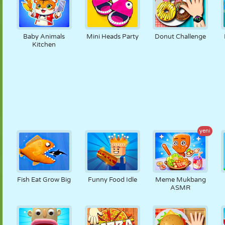
Baby Animals
Mini Heads Party
Donut Challenge
Kitchen
yeni
Fish Eat Grow Big
Funny Food Idle
Meme Mukbang
ASMR