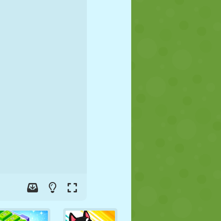
FUTBOL
UZAY
ÇÖP ADAM
SAVAŞ
GÜREŞ
ZOMBI