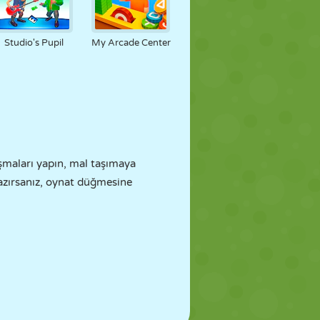
Studio's Pupil
My Arcade Center
aşmaları yapın, mal taşımaya
hazırsanız, oynat düğmesine