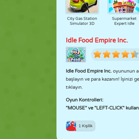
City Gas Station
Supermarket
Simulator 3D
Expert Idle
Idle Food Empire Inc.
Idle Food Empire Inc.
oyununun ama
başlayın ve para kazanın! İşinizi
tıklayın.
Oyun Kontrolleri:
"MOUSE" ve "LEFT-CLICK" kullan
1 Kişilik