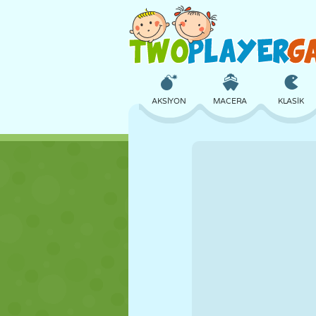
AKSIYON
MACERA
KLASIK
3D
UÇAK
UZAYLI
KALE
SATRANÇ
ÇILGIN
KIZ
GOLF
ATLAMA