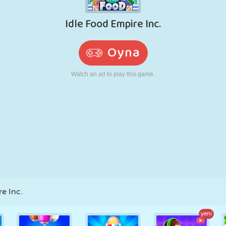
RETRO
ROBOT
KOŞU
OKUL
ATIŞ
TENIS
TIC TAC TOE
DOKUNMATIK
KULE
KAMYON
e Inc.
yeni