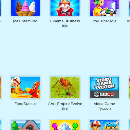
e
Ice Cream Inc.
Cinema Business
YouTuber Idle
I
Idle
:
FoodStars io
Ants Empire Evolve
Video Game
Sim
Tycoon