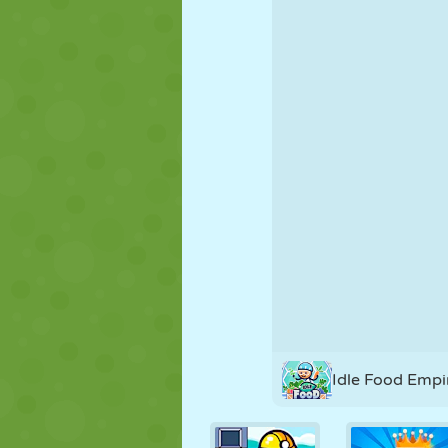
KUKLA
BULMACA
REAKSIYON
STRATEJI
BECERI
TANK
Idle Food Empir