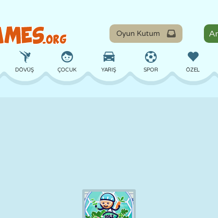
Oyun Kutum
DÖVÜŞ
ÇOCUK
YARIŞ
SPOR
ÖZEL
DENGE
BASKETBOL
ÇATIŞMA
BILARDO
MASA
SAVUNMA
DINOZOR
SÜRÜŞ
EĞITICI
KAÇIŞ
MATEMATIK
LABIRENT
CANAVAR
MOTOSIKLET
ONLINE