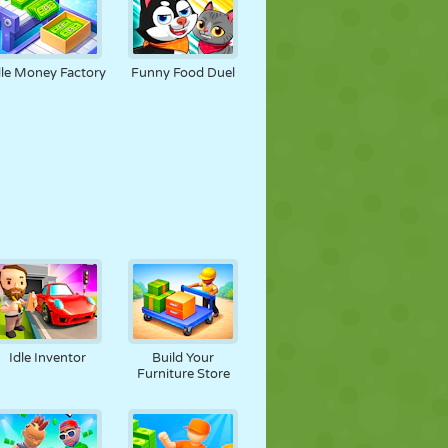
dle Money Factory
Funny Food Duel
Idle Inventor
Build Your
Furniture Store