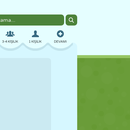
3-4 KIŞILIK
1 KIŞILIK
DEVAMI
BOMBACI
TARAYICI
ARABA
UÇUŞ
YEMEK
EĞLENCELI
PIXEL ART
PLATFORM
HAVUZ