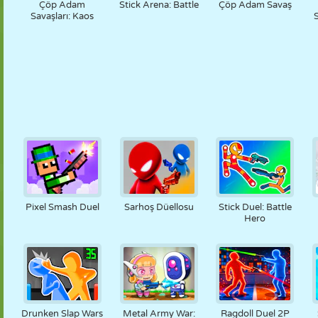
Çöp Adam
Stick Arena: Battle
Çöp Adam Savaş
Savaşları: Kaos
Pixel Smash Duel
Sarhoş Düellosu
Stick Duel: Battle
Hero
Drunken Slap Wars
Metal Army War:
Ragdoll Duel 2P