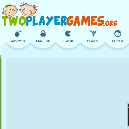
AKSIYON
MACERA
KLASIK
DÖVÜŞ
ÇOCUK
3D
UÇAK
UZAYLI
DENGE
BASKETBOL
KALE
SATRANÇ
ÇILGIN
SAVUNMA
DINOZOR
KIZ
GOLF
ATLAMA
MATEMATIK
LABIRENT