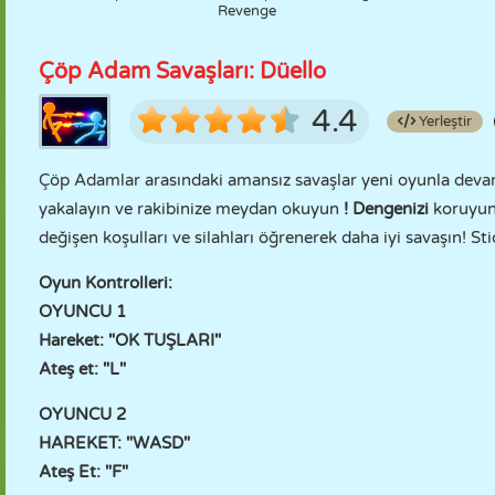
Revenge
Çöp Adam Savaşları: Düello
4.4
Yerleştir
Çöp Adamlar arasındaki amansız savaşlar yeni oyunla deva
yakalayın ve rakibinize meydan okuyun
! Dengenizi
koruyun,
değişen koşulları ve silahları öğrenerek daha iyi savaşın! S
Oyun Kontrolleri:
OYUNCU 1
Hareket: "OK TUŞLARI"
Ateş et: "L"
OYUNCU 2
HAREKET: "WASD"
Ateş Et: "F"