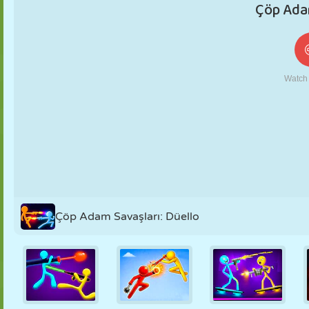
KUKLA
BULMACA
REAKSIYON
RETRO
ROBOT
STRATEJI
BECERI
TANK
TENIS
TIC TAC TOE
Çöp Adam Savaşları: Düello