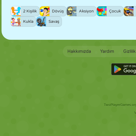
2 Kişilik
Dövüş
Aksiyon
Çocuk
Kukla
Savaş
Hakkımızda
Yardım
Gizlili
TwoPlayerGames.org 
V