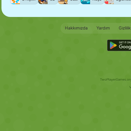
Hakkımızda
Yardım
Gizlili
TwoPlayerGames.org 
V