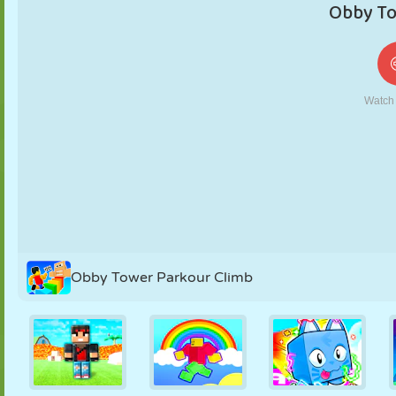
KUKLA
BULMACA
REAKSIYON
RETRO
ROBOT
STRATEJI
BECERI
TANK
TENIS
TIC TAC TOE
Obby Tower Parkour Climb