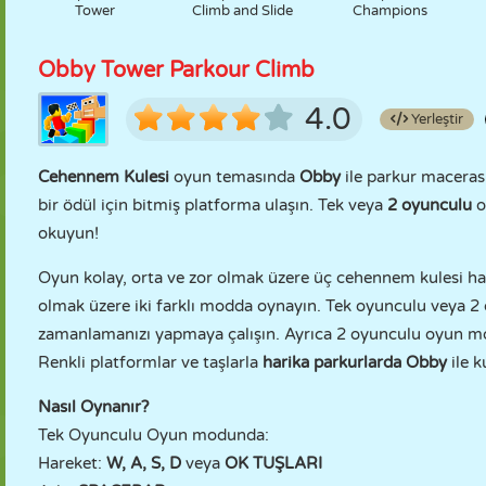
Tower
Climb and Slide
Champions
Obby Tower Parkour Climb
4.0
Yerleştir
Cehennem Kulesi
oyun temasında
Obby
ile parkur maceras
bir ödül için bitmiş platforma ulaşın. Tek veya
2 oyunculu
o
okuyun!
Oyun kolay, orta ve zor olmak üzere üç cehennem kulesi h
olmak üzere iki farklı modda oynayın. Tek oyunculu vey
zamanlamanızı yapmaya çalışın. Ayrıca 2 oyunculu oyun mod
Renkli platformlar ve taşlarla
harika parkurlarda
Obby
ile 
Nasıl Oynanır?
Tek Oyunculu Oyun modunda:
Hareket:
W, A, S, D
veya
OK TUŞLARI