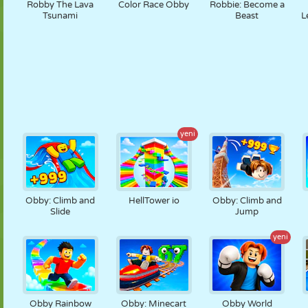
Robby The Lava
Color Race Obby
Robbie: Become a
Tsunami
Beast
L
yeni
Obby: Climb and
HellTower io
Obby: Climb and
Slide
Jump
yeni
Obby Rainbow
Obby: Minecart
Obby World