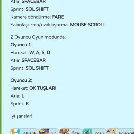
Atla:
SPACEBAR
Sprint:
SOL SHIFT
Kamera döndürme:
FARE
Yakınlaştırma/uzaklaştırma:
MOUSE SCROLL
2 Oyuncu Oyun modunda:
Oyuncu 1:
Hareket:
W, A, S, D
Atla:
SPACEBAR
Sprint:
SOL SHIFT
Oyuncu 2:
Hareket:
OK TUŞLARI
Atla:
L
Sprint:
K
İyi şanslar!
2 Kişilik
3D
Özel
Koşu
Eğlencel