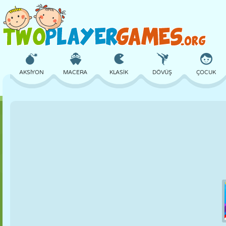
AKSIYON
MACERA
KLASIK
DÖVÜŞ
ÇOCUK
3D
UÇAK
UZAYLI
DENGE
BASKETBOL
KALE
SATRANÇ
ÇILGIN
SAVUNMA
DINOZOR
KIZ
GOLF
ATLAMA
MATEMATIK
LABIRENT