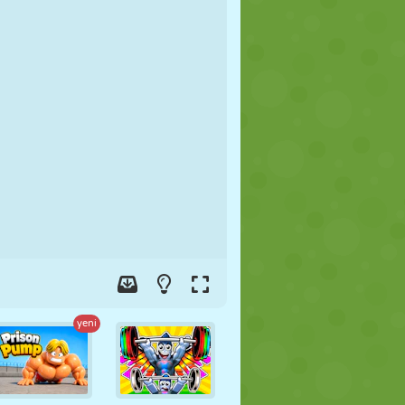
FUTBOL
UZAY
ÇÖP ADAM
SAVAŞ
GÜREŞ
ZOMBI
yeni