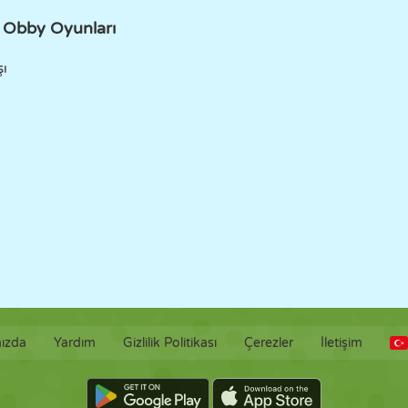
 Obby Oyunları
şı
ızda
Yardım
Gizlilik Politikası
Çerezler
İletişim