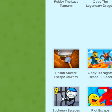
Robby The Lava
Obby The
Tsunami
Legendary Drag
Prison Master:
Obby: 99 Night
Escape Journey
Escape +1 Spee
Stickman Escapes
Riot Escape