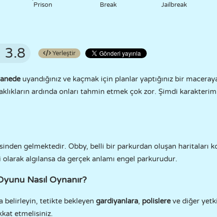
Prison
Break
Jailbreak
3.8
Yerleştir
hanede
uyandığınız ve kaçmak için planlar yaptığınız bir maceray
aklıkların ardında onları tahmin etmek çok zor. Şimdi karakter
sinden gelmektedir. Obby, belli bir parkurdan oluşan haritaları k
i olarak algılansa da gerçek anlamı engel parkurudur.
yunu Nasıl Oynanır?
 belirleyin, tetikte bekleyen
gardiyanlara
,
polislere
ve diğer yetki
kkat etmelisiniz.