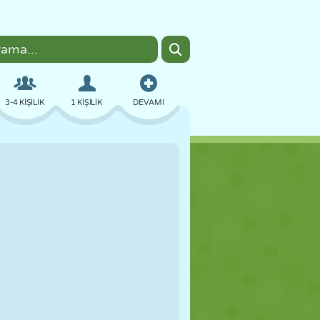
3-4 KIŞILIK
1 KIŞILIK
DEVAMI
BOMBACI
TARAYICI
ARABA
UÇUŞ
YEMEK
EĞLENCELI
PIXEL ART
PLATFORM
HAVUZ