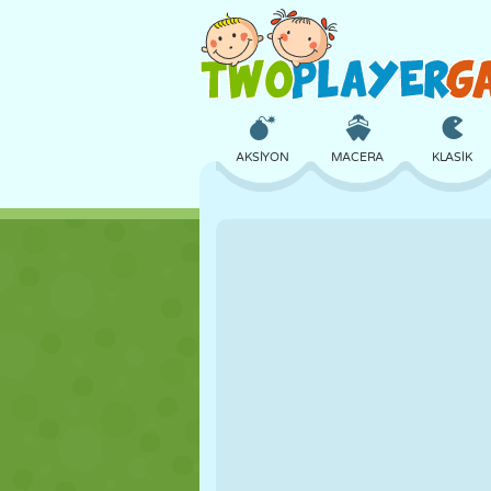
AKSIYON
MACERA
KLASIK
3D
UÇAK
UZAYLI
KALE
SATRANÇ
ÇILGIN
KIZ
GOLF
ATLAMA