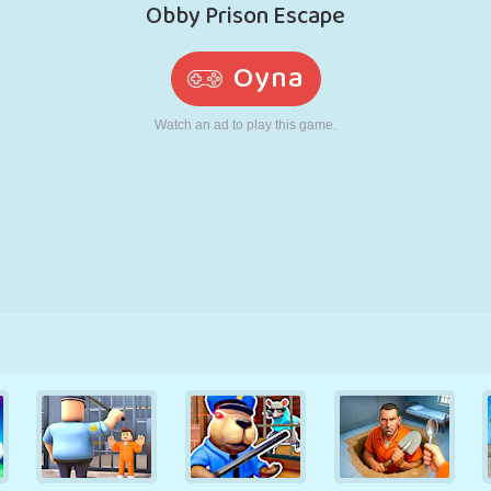
RETRO
ROBOT
KOŞU
OKUL
ATIŞ
TENIS
TIC TAC TOE
DOKUNMATIK
KULE
KAMYON