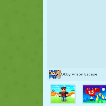
KUKLA
BULMACA
REAKSIYON
STRATEJI
BECERI
TANK
Obby Prison Escape