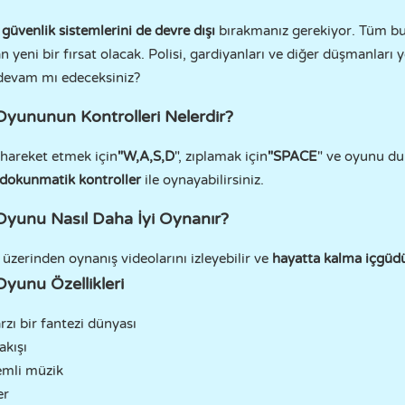
k
güvenlik sistemlerini de devre dışı
bırakmanız gerekiyor. Tüm bu
eni bir fırsat olacak. Polisi, gardiyanları ve diğer düşmanları 
devam mı edeceksiniz?
yununun Kontrolleri Nelerdir?
hareket etmek için
"W,A,S,D
", zıplamak için
"SPACE
" ve oyunu du
dokunmatik kontroller
ile oynayabilirsiniz.
yunu Nasıl Daha İyi Oynanır?
üzerinden oynanış videolarını izleyebilir ve
hayatta kalma içgüdü
yunu Özellikleri
zı bir fantezi dünyası
akışı
emli müzik
er