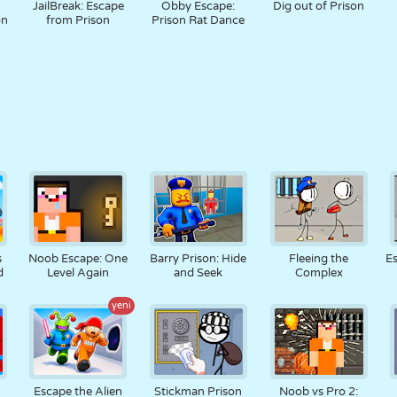
JailBreak: Escape
Obby Escape:
Dig out of Prison
on
from Prison
Prison Rat Dance
s
Noob Escape: One
Barry Prison: Hide
Fleeing the
Es
d
Level Again
and Seek
Complex
yeni
Escape the Alien
Stickman Prison
Noob vs Pro 2: