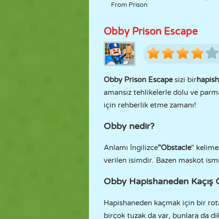
From Prison
Obby Prison Escape
Obby Prison Escape
sizi bir
hapis
amansız tehlikelerle dolu ve parm
için rehberlik etme zamanı!
Obby nedir?
Anlamı İngilizce
"Obstacle
" kelime
verilen isimdir. Bazen maskot ism
Obby Hapishaneden Kaçış O
Hapishaneden kaçmak için bir rota
birçok tuzak da var, bunlara da di