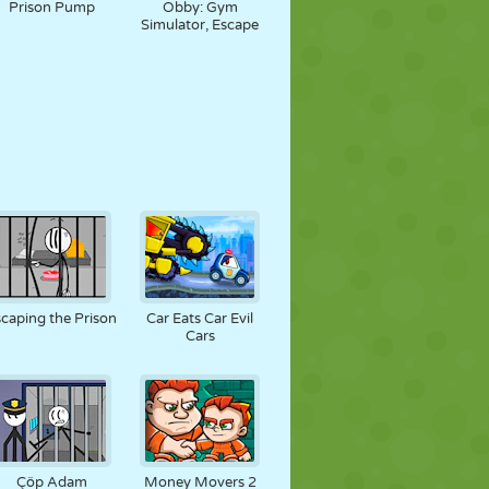
Prison Pump
Obby: Gym
Simulator, Escape
caping the Prison
Car Eats Car Evil
Cars
Çöp Adam
Money Movers 2