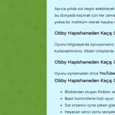
Ayrıca yolda sizi tespit edebilece
bu dünyada kaçmak için her zaman y
yoksa bir mahkûm olarak hayata 
Obby Hapishaneden Kaçış O
Oyunu bilgisayarda oynuyorsanız 
kullanabilirsiniz. Mobil cihazlarda
Obby Hapishaneden Kaçış O
Oyunu oynamadan önce
YouTube
Obby Hapishaneden Kaçış O
Bloklardan oluşan Robloc tar
Basit kontrollerle hızlı oyun 
Sizi ortamın içine çeken giz
Heyecan verici zorlu seviyel