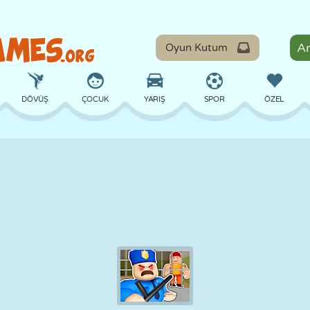
Oyun Kutum
DÖVÜŞ
ÇOCUK
YARIŞ
SPOR
ÖZEL
DENGE
BASKETBOL
ÇATIŞMA
BILARDO
MASA
SAVUNMA
DINOZOR
SÜRÜŞ
EĞITICI
KAÇIŞ
MATEMATIK
LABIRENT
CANAVAR
MOTOSIKLET
ONLINE