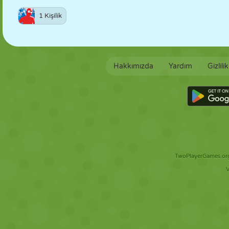
1 Kişilik
Hakkımızda
Yardım
Gizlili
TwoPlayerGames.org 
V