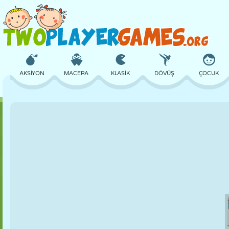
AKSIYON
MACERA
KLASIK
DÖVÜŞ
ÇOCUK
3D
UÇAK
UZAYLI
DENGE
BASKETBOL
KALE
SATRANÇ
ÇILGIN
SAVUNMA
DINOZOR
KIZ
GOLF
ATLAMA
MATEMATIK
LABIRENT