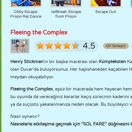
Obby Escape:
JailBreak: Escape
Escape Out
Prison Rat Dance
from Prison
Fleeing the Complex
4.5
Yerleştir
Henry Stickman
'ın bir başka macerası olan
Kompleksten
Ka
olan Duvar'da buluyorsunuz. Her hapishaneden kaçabilen Hen
meydan okuyabiliyor.
Fleeing the Complex
, eşsiz bir macerada hem heyecan hem
bu oyunda da vereceğiniz kararlar kaçış sürecinin kaderini et
ya da suçüstü yakalanmanıza neden olacak. Bu büyüleyici ve
Nasıl oynanır?
Nesnelerle etkileşime geçmek için "SOL FARE" düğmesini k