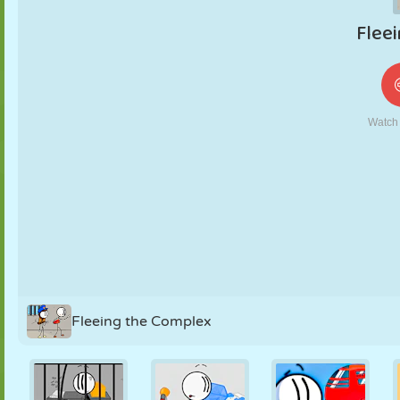
KUKLA
BULMACA
REAKSIYON
RETRO
ROBOT
STRATEJI
BECERI
TANK
TENIS
TIC TAC TOE
Fleeing the Complex