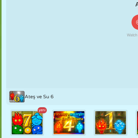
KUKLA
BULMACA
REAKSIYON
RETRO
ROBOT
STRATEJI
BECERI
TANK
TENIS
TIC TAC TOE
Ateş ve Su 6
yeni