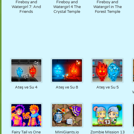
Fireboy and
Fireboy and
Fireboy and
Watergirl 7: And
Watergirl 4 The
Watergirl in The
Friends
Crystal Temple
Forest Temple
Ateş ve Su 4
Ateş ve Su 8
Ateş ve Su 5
W
Fairy Tail vs One
MiniGiants.io
Zombie Mission 13