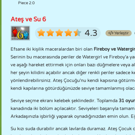
Piece 2.0
Ateş ve Su 6
4.3
Yerleştir
Efsane iki kişilik maceralardan biri olan
Fireboy ve Watergir
Serinin bu macerasında periler de Watergirl ve Fireboy'a yar
ve aşağı hareket ettirmek için onları bazı düğmelere veya ala
her şeyin kilidini açabilir ancak diğer renkli periler sadece ke
yönlendirebilirsiniz. Ateş Çocuğu'nu kendi kapısına götürme
kendi kapılarına götürdüğünüzde seviye tamamlanmış olaca
Seviye seçme ekranı kelebek şeklindedir. Toplamda
31 oyun
kanadında iki bölüm açılacaktır. Seviyeleri başarıyla tamam
Arkadaşınızla işbirliği yaparak oynadığınızdan emin olun. Eğ
Su kızı suda durabilir ancak lavlarda duramaz. Ateş Çocuk d