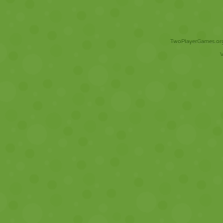
TwoPlayerGames.org 
V