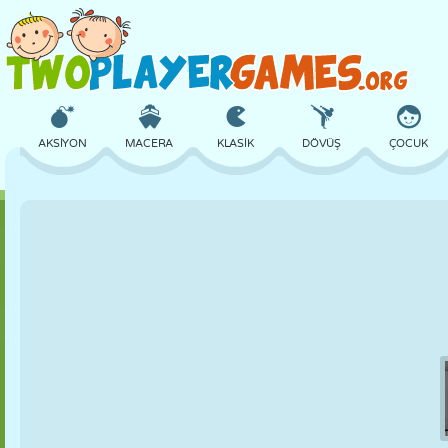
AKSIYON
MACERA
KLASIK
DÖVÜŞ
ÇOCUK
3D
UÇAK
UZAYLI
DENGE
BASKETBOL
KALE
SATRANÇ
ÇILGIN
SAVUNMA
DINOZOR
KIZ
GOLF
ATLAMA
MATEMATIK
LABIRENT