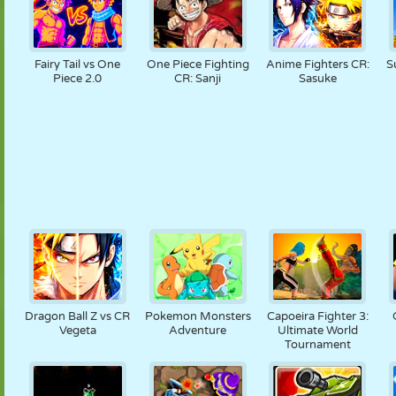
Fairy Tail vs One
One Piece Fighting
Anime Fighters CR:
S
Piece 2.0
CR: Sanji
Sasuke
Dragon Ball Z vs CR
Pokemon Monsters
Capoeira Fighter 3:
Vegeta
Adventure
Ultimate World
Tournament