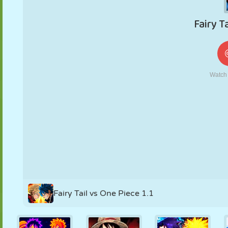
KUKLA
BULMACA
REAKSIYON
RETRO
ROBOT
STRATEJI
BECERI
TANK
TENIS
TIC TAC TOE
Fairy Tail vs One Piece 1.1