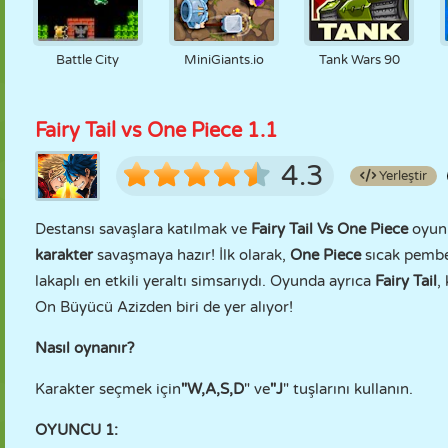
Battle City
MiniGiants.io
Tank Wars 90
Fairy Tail vs One Piece 1.1
4.3
Yerleştir
Destansı savaşlara katılmak ve
Fairy Tail Vs One Piece
oyunu
karakter
savaşmaya hazır! İlk olarak,
One Piece
sıcak pembe 
lakaplı en etkili yeraltı simsarıydı. Oyunda ayrıca
Fairy Tail
,
On Büyücü Azizden biri de yer alıyor!
Nasıl oynanır?
Karakter seçmek için
"W,A,S,D
" ve
"J
" tuşlarını kullanın.
OYUNCU 1: