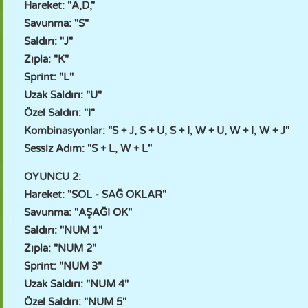
Hareket: "A,D,"
Savunma: "S"
Saldırı: "J"
Zıpla: "K"
Sprint: "L"
Uzak Saldırı: "U"
Özel Saldırı: "I"
Kombinasyonlar: "S + J, S + U, S + I, W + U, W + I, W + J"
Sessiz Adım: "S + L, W + L"
OYUNCU 2:
Hareket: "SOL - SAĞ OKLAR"
Savunma: "AŞAĞI OK"
Saldırı: "NUM 1"
Zıpla: "NUM 2"
Sprint: "NUM 3"
Uzak Saldırı: "NUM 4"
Özel Saldırı: "NUM 5"