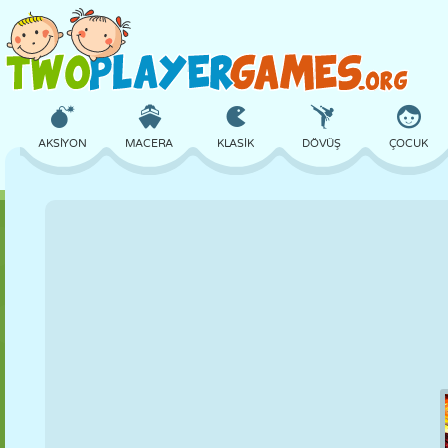
AKSIYON
MACERA
KLASIK
DÖVÜŞ
ÇOCUK
3D
UÇAK
UZAYLI
DENGE
BASKETBOL
KALE
SATRANÇ
ÇILGIN
SAVUNMA
DINOZOR
KIZ
GOLF
ATLAMA
MATEMATIK
LABIRENT