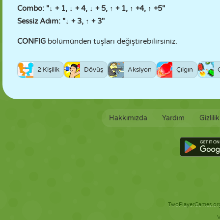
Combo: "↓ + 1, ↓ + 4, ↓ + 5, ↑ + 1, ↑ +4, ↑ +5"
Sessiz Adım: "↓ + 3, ↑ + 3"
CONFIG
bölümünden tuşları değiştirebilirsiniz.
2 Kişilik
Dövüş
Aksiyon
Çılgın
Hakkımızda
Yardım
Gizlili
TwoPlayerGames.org 
V