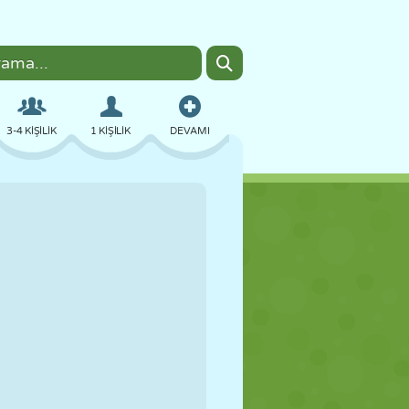
3-4 KIŞILIK
1 KIŞILIK
DEVAMI
BOMBACI
TARAYICI
ARABA
UÇUŞ
YEMEK
EĞLENCELI
PIXEL ART
PLATFORM
HAVUZ