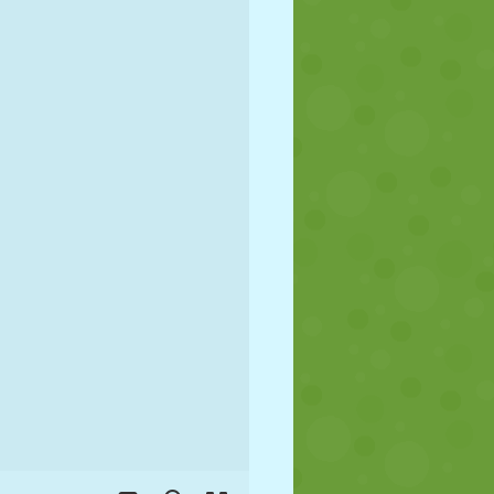
FUTBOL
UZAY
ÇÖP ADAM
SAVAŞ
GÜREŞ
ZOMBI