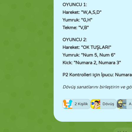
OYUNCU 1:
Hareket: "W,A,S,D"
Yumruk: "G,H"
Tekme: "V,B"
OYUNCU 2:
Hareket: "OK TUŞLARI"
Yumruk: "Num 5, Num 6"
Kick: "Numara 2, Numara 3"
P2 Kontrolleri için İpucu: Numara
Dövüş sanatlarını birleştirin ve gö
2 Kişilik
Dövüş
A