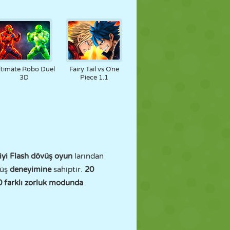
ltimate Robo Duel
Fairy Tail vs One
3D
Piece 1.1
iyi Flash dövüş oyun
larından
vüş
deneyimine
sahiptir.
20
 farklı zorluk modunda