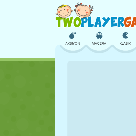
AKSIYON
MACERA
KLASIK
3D
UÇAK
UZAYLI
KALE
SATRANÇ
ÇILGIN
KIZ
GOLF
ATLAMA