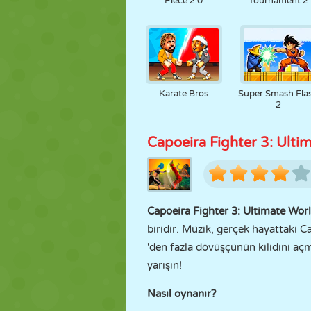
Piece 2.0
Tournament 2
Karate Bros
Super Smash Fla
2
Capoeira Fighter 3: Ult
Capoeira Fighter 3: Ultimate Wo
biridir. Müzik, gerçek hayattaki 
'den fazla dövüşçünün kilidini aç
yarışın!
Nasıl oynanır?