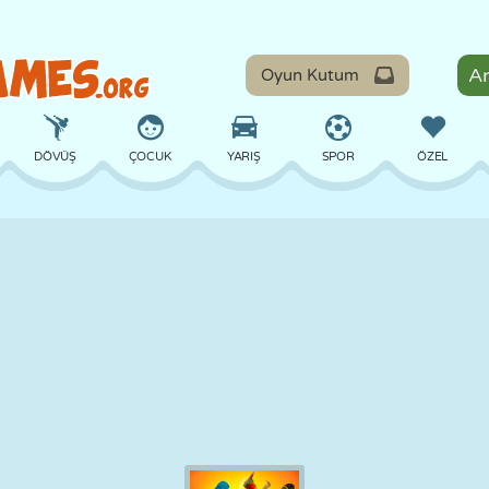
Oyun Kutum
DÖVÜŞ
ÇOCUK
YARIŞ
SPOR
ÖZEL
DENGE
BASKETBOL
ÇATIŞMA
BILARDO
MASA
SAVUNMA
DINOZOR
SÜRÜŞ
EĞITICI
KAÇIŞ
MATEMATIK
LABIRENT
CANAVAR
MOTOSIKLET
ONLINE