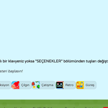
lı bir klavyeniz yoksa "SEÇENEKLER" bölümünden tuşları değiştir
steri başlasın!
ksiyon
Çılgın
Çatışma
Retro
Güreş