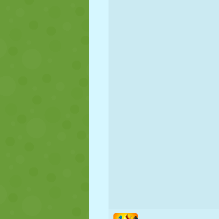
KUKLA
BULMACA
REAKSIYON
STRATEJI
BECERI
TANK