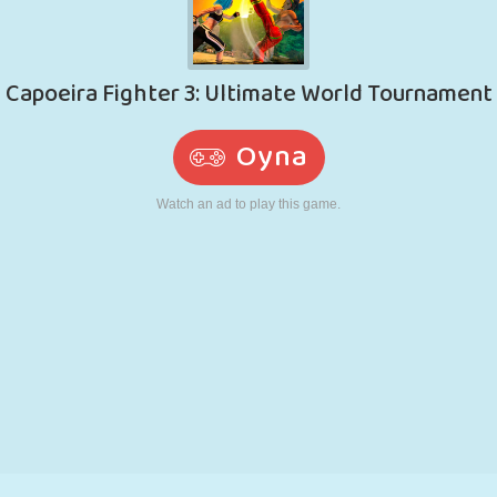
RETRO
ROBOT
KOŞU
OKUL
ATIŞ
TENIS
TIC TAC TOE
DOKUNMATIK
KULE
KAMYON