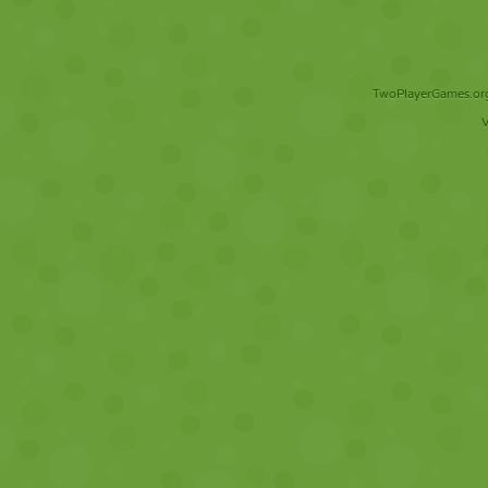
TwoPlayerGames.org 
V