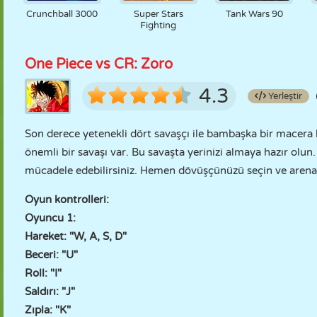
Crunchball 3000
Super Stars
Tank Wars 90
Fighting
One Piece vs CR: Zoro
4.3
Yerleştir
Son derece yetenekli dört savaşçı ile bambaşka bir macera ba
önemli bir savaşı var. Bu savaşta yerinizi almaya hazır olun.
mücadele edebilirsiniz. Hemen dövüşçünüzü seçin ve arenada
Oyun kontrolleri:
Oyuncu 1:
Hareket: "W, A, S, D"
Beceri: "U"
Roll: "I"
Saldırı: "J"
Zıpla: "K"