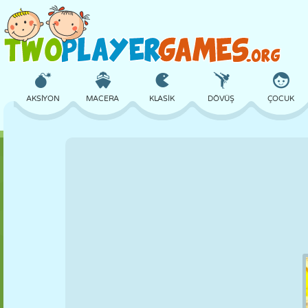
AKSIYON
MACERA
KLASIK
DÖVÜŞ
ÇOCUK
3D
UÇAK
UZAYLI
DENGE
BASKETBOL
KALE
SATRANÇ
ÇILGIN
SAVUNMA
DINOZOR
KIZ
GOLF
ATLAMA
MATEMATIK
LABIRENT