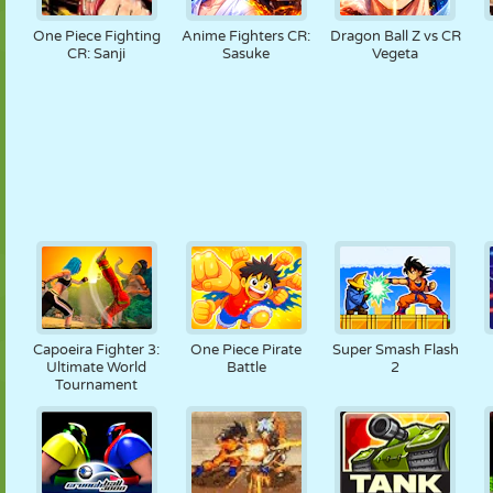
One Piece Fighting
Anime Fighters CR:
Dragon Ball Z vs CR
CR: Sanji
Sasuke
Vegeta
Capoeira Fighter 3:
One Piece Pirate
Super Smash Flash
Ultimate World
Battle
2
Tournament