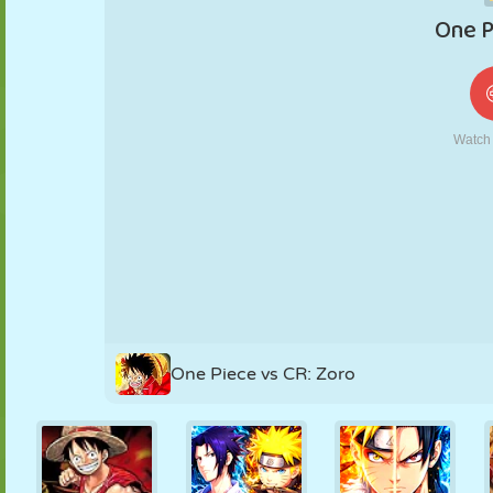
KUKLA
BULMACA
REAKSIYON
RETRO
ROBOT
STRATEJI
BECERI
TANK
TENIS
TIC TAC TOE
One Piece vs CR: Zoro