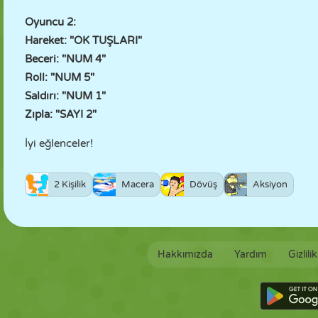
Oyuncu 2:
Hareket: "OK TUŞLARI"
Beceri: "NUM 4"
Roll: "NUM 5"
Saldırı: "NUM 1"
Zıpla: "SAYI 2"
İyi eğlenceler!
2 Kişilik
Macera
Dövüş
Aksiyon
Hakkımızda
Yardım
Gizlili