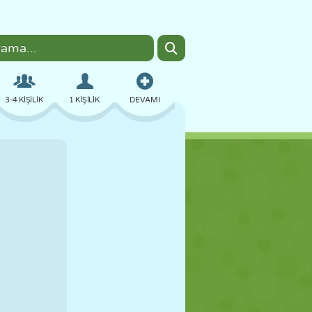
3-4 KIŞILIK
1 KIŞILIK
DEVAMI
BOMBACI
TARAYICI
ARABA
UÇUŞ
YEMEK
EĞLENCELI
PIXEL ART
PLATFORM
HAVUZ