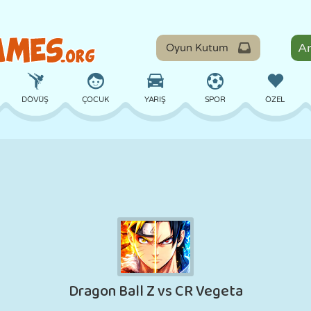
Oyun Kutum
DÖVÜŞ
ÇOCUK
YARIŞ
SPOR
ÖZEL
DENGE
BASKETBOL
ÇATIŞMA
BILARDO
MASA
SAVUNMA
DINOZOR
SÜRÜŞ
EĞITICI
KAÇIŞ
MATEMATIK
LABIRENT
CANAVAR
MOTOSIKLET
ONLINE