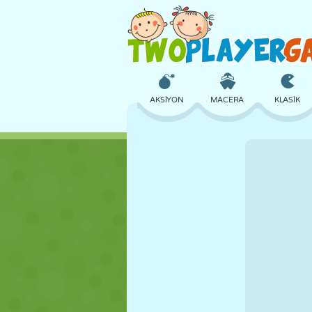
AKSIYON
MACERA
KLASIK
3D
UÇAK
UZAYLI
KALE
SATRANÇ
ÇILGIN
KIZ
GOLF
ATLAMA