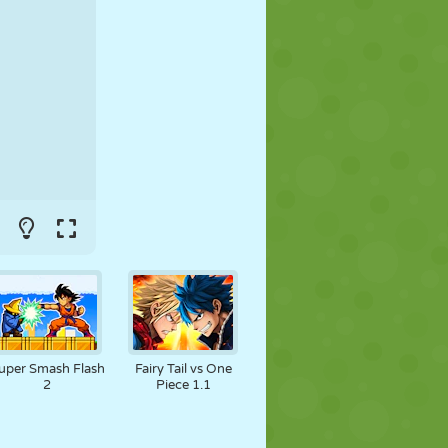
FUTBOL
UZAY
ÇÖP ADAM
SAVAŞ
GÜREŞ
ZOMBI
uper Smash Flash
Fairy Tail vs One
2
Piece 1.1