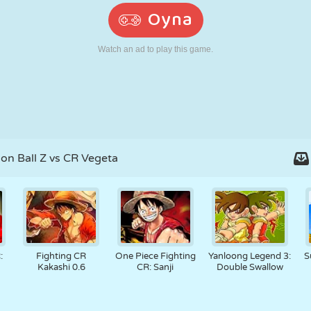
RETRO
ROBOT
KOŞU
OKUL
ATIŞ
TENIS
TIC TAC TOE
DOKUNMATIK
KULE
KAMYON
on Ball Z vs CR Vegeta
:
Fighting CR
One Piece Fighting
Yanloong Legend 3:
S
Kakashi 0.6
CR: Sanji
Double Swallow