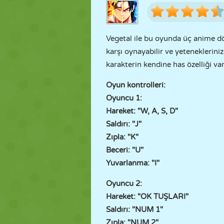
Vegetal ile bu oyunda üç anime dö
karşı oynayabilir ve yetenekleriniz
karakterin kendine has özelliği var
Oyun kontrolleri:
Oyuncu 1:
Hareket: "W, A, S, D"
Saldırı: "J"
Zıpla: "K"
Beceri: "U"
Yuvarlanma: "I"
Oyuncu 2:
Hareket: "OK TUŞLARI"
Saldırı: "NUM 1"
Zıpla: "NUM 2"