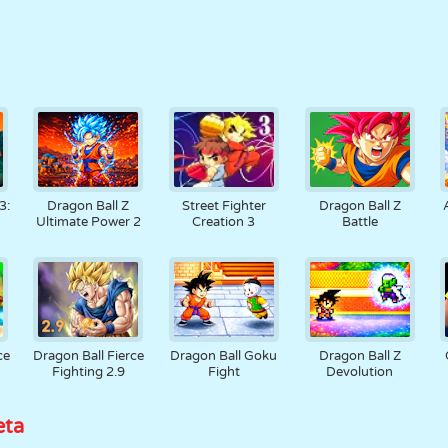
3:
Dragon Ball Z
Street Fighter
Dragon Ball Z
Ultimate Power 2
Creation 3
Battle
ce
Dragon Ball Fierce
Dragon Ball Goku
Dragon Ball Z
Fighting 2.9
Fight
Devolution
eta