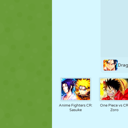
KUKLA
BULMACA
REAKSIYON
STRATEJI
BECERI
TANK
Drag
Anime Fighters CR:
One Piece vs CR
Sasuke
Zoro