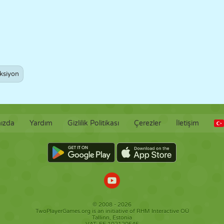
ksiyon
ızda
Yardım
Gizlilik Politikası
Çerezler
İletişim
© 2008 - 2026
TwoPlayerGames.org is an initiative of RHM Interactive OÜ
Tallinn, Estonia