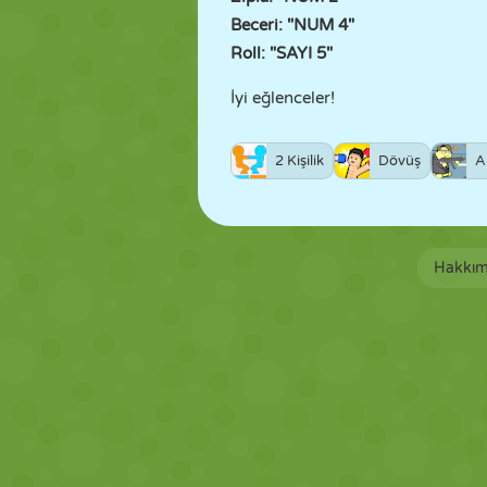
Beceri: "NUM 4"
Roll: "SAYI 5"
İyi eğlenceler!
2 Kişilik
Dövüş
A
Hakkım