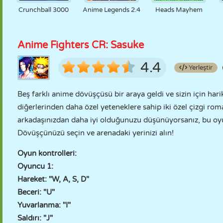
Crunchball 3000
Anime Legends 2.4
Heads Mayhem
Anime Fighters CR: Sasuke
4.4
Yerleştir
Beş farklı anime dövüşçüsü bir araya geldi ve sizin için har
diğerlerinden daha özel yeteneklere sahip iki özel çizgi r
arkadaşınızdan daha iyi olduğunuzu düşünüyorsanız, bu oyun
Dövüşçünüzü seçin ve arenadaki yerinizi alın!
Oyun kontrolleri:
Oyuncu 1:
Hareket: "W, A, S, D"
Beceri: "U"
Yuvarlanma: "I"
Saldırı: "J"