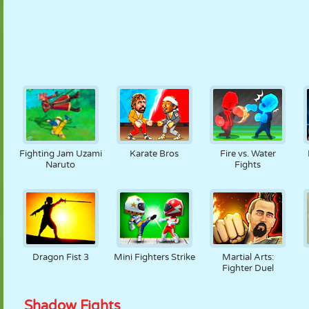
Fighting Jam Uzami
Karate Bros
Fire vs. Water
Naruto
Fights
Dragon Fist 3
Mini Fighters Strike
Martial Arts:
Fighter Duel
Shadow Fights