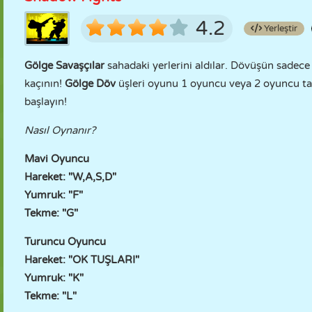
4.2
Yerleştir
Gölge Savaşçılar
sahadaki yerlerini aldılar. Dövüşün sadece
kaçının!
Gölge Döv
üşleri oyunu 1 oyuncu veya 2 oyuncu tar
başlayın!
Nasıl Oynanır?
Mavi Oyuncu
Hareket: "W,A,S,D"
Yumruk: "F"
Tekme: "G"
Turuncu Oyuncu
Hareket: "OK TUŞLARI"
Yumruk: "K"
Tekme: "L"