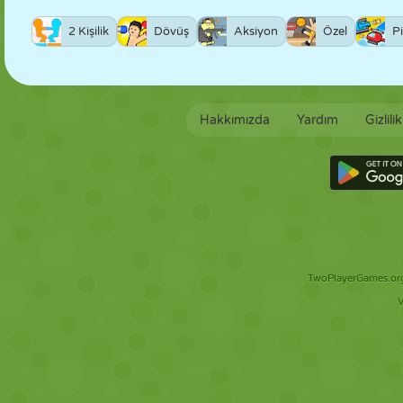
2 Kişilik
Dövüş
Aksiyon
Özel
Pi
Hakkımızda
Yardım
Gizlili
TwoPlayerGames.org 
V