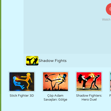
KUKLA
BULMACA
REAKSIYON
RETRO
ROBOT
STRATEJI
BECERI
TANK
TENIS
TIC TAC TOE
Shadow Fights
Stick Fighter 3D
Çöp Adam
Shadow Fighters:
F
Savaşları: Gölge
Hero Duel