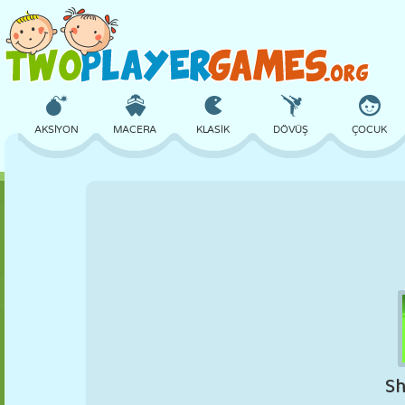
AKSIYON
MACERA
KLASIK
DÖVÜŞ
ÇOCUK
3D
UÇAK
UZAYLI
DENGE
BASKETBOL
KALE
SATRANÇ
ÇILGIN
SAVUNMA
DINOZOR
KIZ
GOLF
ATLAMA
MATEMATIK
LABIRENT