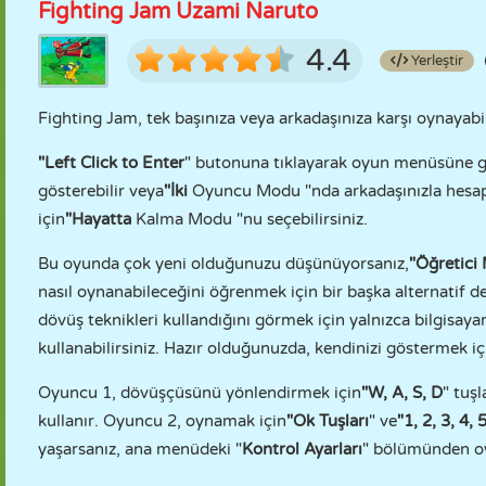
Fighting Jam Uzami Naruto
4.4
Yerleştir
Fighting Jam, tek başınıza veya arkadaşınıza karşı oynayabi
"Left Click to Enter
" butonuna tıklayarak oyun menüsüne g
gösterebilir veya
"İki
Oyuncu Modu "nda arkadaşınızla hesapla
için
"Hayatta
Kalma Modu "nu seçebilirsiniz.
Bu oyunda çok yeni olduğunuzu düşünüyorsanız,
"Öğretici
nasıl oynanabileceğini öğrenmek için bir başka alternatif d
dövüş teknikleri kullandığını görmek için yalnızca bilgisaya
kullanabilirsiniz. Hazır olduğunuzda, kendinizi göstermek i
Oyuncu 1, dövüşçüsünü yönlendirmek için
"W, A, S, D
" tuşl
kullanır. Oyuncu 2, oynamak için
"Ok Tuşları
" ve
"1, 2, 3, 4, 
yaşarsanız, ana menüdeki "
Kontrol Ayarları
" bölümünden oyu