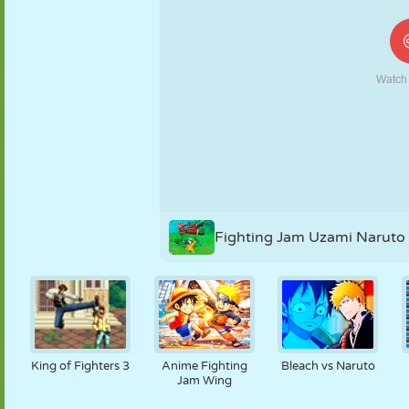
KUKLA
BULMACA
REAKSIYON
RETRO
ROBOT
STRATEJI
BECERI
TANK
TENIS
TIC TAC TOE
Fighting Jam Uzami Naruto
King of Fighters 3
Anime Fighting
Bleach vs Naruto
Jam Wing