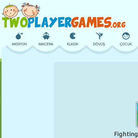
AKSIYON
MACERA
KLASIK
DÖVÜŞ
ÇOCUK
3D
UÇAK
UZAYLI
DENGE
BASKETBOL
KALE
SATRANÇ
ÇILGIN
SAVUNMA
DINOZOR
KIZ
GOLF
ATLAMA
MATEMATIK
LABIRENT