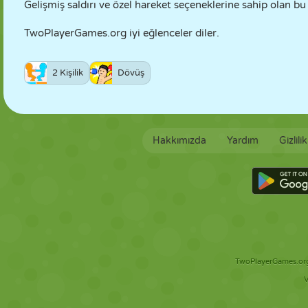
Gelişmiş saldırı ve özel hareket seçeneklerine sahip olan bu 
TwoPlayerGames.org iyi eğlenceler diler.
2 Kişilik
Dövüş
Hakkımızda
Yardım
Gizlili
TwoPlayerGames.org 
V