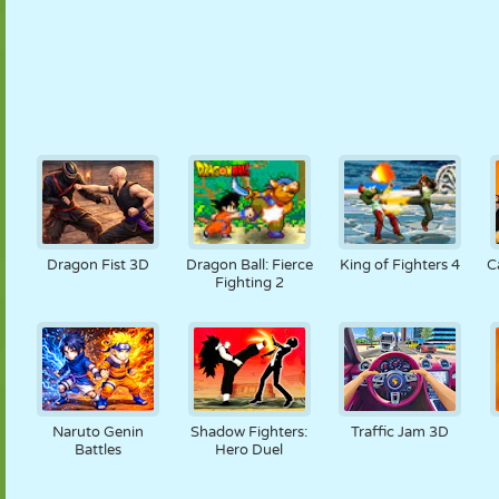
Dragon Fist 3D
Dragon Ball: Fierce
King of Fighters 4
C
Fighting 2
Naruto Genin
Shadow Fighters:
Traffic Jam 3D
Battles
Hero Duel