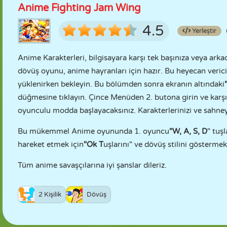
Anime Fighting Jam Wing
4.5
Yerleştir
Anime Karakterleri, bilgisayara karşı tek başınıza veya arkad
dövüş oyunu, anime hayranları için hazır. Bu heyecan ver
yüklenirken bekleyin. Bu bölümden sonra ekranın altındaki
düğmesine tıklayın. Çince Menüden 2. butona girin ve karşın
oyunculu modda başlayacaksınız. Karakterlerinizi ve sahney
Bu mükemmel Anime oyununda 1. oyuncu
"W, A, S, D
" tuşl
hareket etmek için
"Ok T
uşlarını" ve dövüş stilini göstermek 
Tüm anime savaşçılarına iyi şanslar dileriz.
2 Kişilik
Dövüş