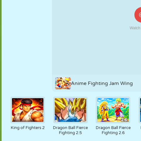
KUKLA
BULMACA
REAKSIYON
RETRO
ROBOT
STRATEJI
BECERI
TANK
TENIS
TIC TAC TOE
Anime Fighting Jam Wing
King of Fighters 2
Dragon Ball Fierce
Dragon Ball Fierce
Fighting 2.5
Fighting 2.6