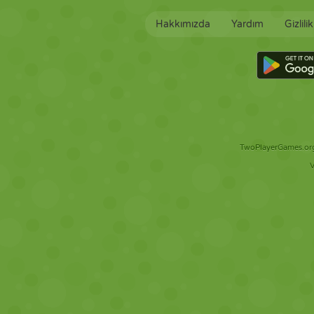
Hakkımızda
Yardım
Gizlili
TwoPlayerGames.org 
V