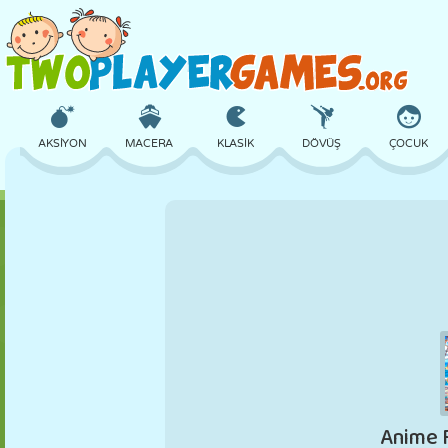
AKSIYON
MACERA
KLASIK
DÖVÜŞ
ÇOCUK
3D
UÇAK
UZAYLI
DENGE
BASKETBOL
KALE
SATRANÇ
ÇILGIN
SAVUNMA
DINOZOR
KIZ
GOLF
ATLAMA
MATEMATIK
LABIRENT