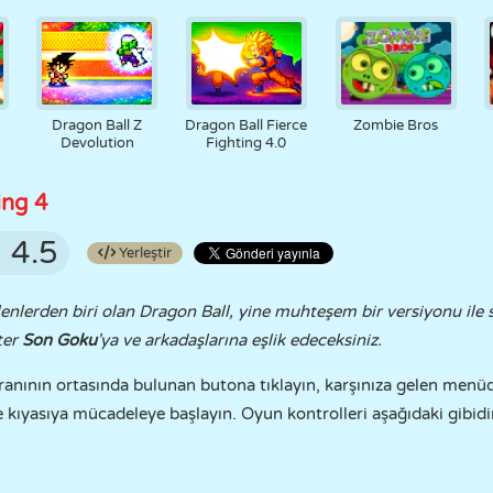
Dragon Ball Z
Dragon Ball Fierce
Zombie Bros
Devolution
Fighting 4.0
ing 4
4.5
Yerleştir
enlerden biri olan Dragon Ball, yine muhteşem bir versiyonu ile 
ter
Son Goku
'ya ve arkadaşlarına eşlik edeceksiniz.
nının ortasında bulunan butona tıklayın, karşınıza gelen menüde
 kıyasıya mücadeleye başlayın. Oyun kontrolleri aşağıdaki gibidi