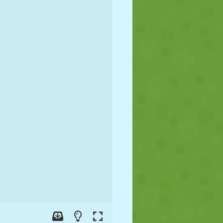
FUTBOL
UZAY
ÇÖP ADAM
SAVAŞ
GÜREŞ
ZOMBI