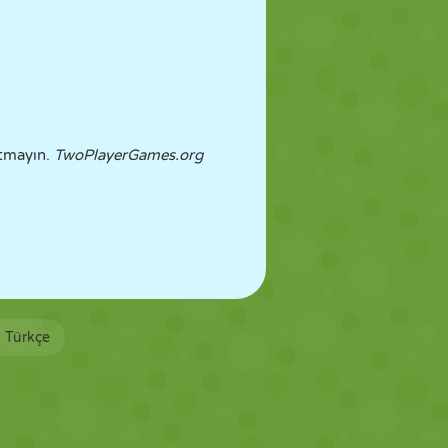
utmayın.
TwoPlayerGames.org
Türkçe