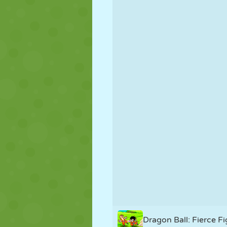
KUKLA
BULMACA
REAKSIYON
STRATEJI
BECERI
TANK
Dragon Ball: Fierce Fi