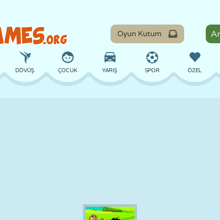
Oyun Kutum
DÖVÜŞ
ÇOCUK
YARIŞ
SPOR
ÖZEL
DENGE
BASKETBOL
ÇATIŞMA
BILARDO
MASA
SAVUNMA
DINOZOR
SÜRÜŞ
EĞITICI
KAÇIŞ
MATEMATIK
LABIRENT
CANAVAR
MOTOSIKLET
ONLINE