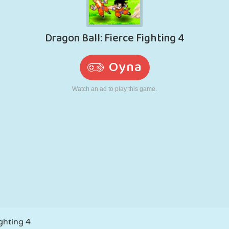
RETRO
ROBOT
KOŞU
OKUL
ATIŞ
TENIS
TIC TAC TOE
DOKUNMATIK
KULE
KAMYON
ghting 4