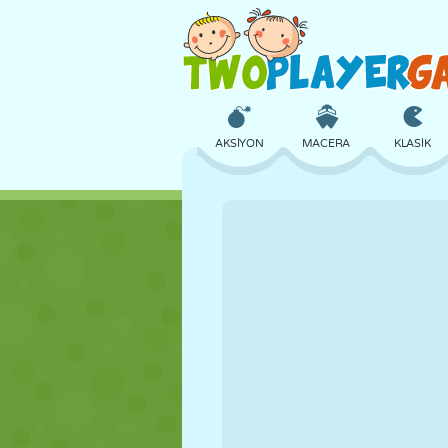
AKSIYON
MACERA
KLASIK
3D
UÇAK
UZAYLI
KALE
SATRANÇ
ÇILGIN
KIZ
GOLF
ATLAMA