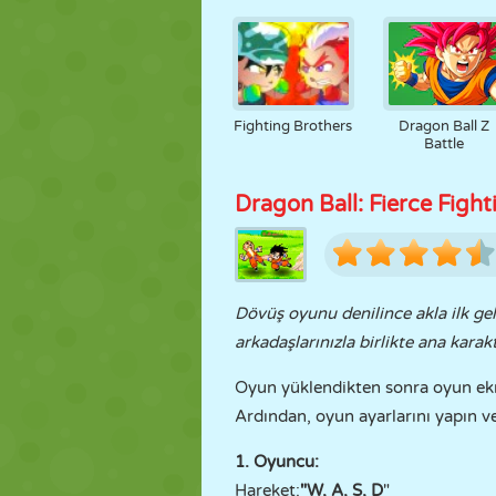
Fighting Brothers
Dragon Ball Z
Battle
Dragon Ball: Fierce Fight
Dövüş oyunu denilince akla ilk gel
arkadaşlarınızla birlikte ana karak
Oyun yüklendikten sonra oyun ekra
Ardından, oyun ayarlarını yapın ve
1. Oyuncu:
Hareket:
"W, A, S, D
"