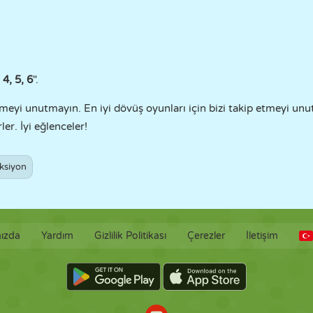
 4, 5, 6
".
etmeyi unutmayın. En iyi dövüş oyunları için bizi takip etmeyi un
ler. İyi eğlenceler!
ksiyon
ızda
Yardım
Gizlilik Politikası
Çerezler
İletişim