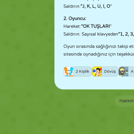
Saldırın:
"J, K, L, U, I, O
"
2. Oyuncu:
Hareket:
"OK TUŞLARI
"
Saldırın: Sayısal klavyeden
"1, 2, 3,
Oyun sırasında sağlığınızı takip 
sitesinde oynadığınız için teşekkür
2 Kişilik
Dövüş
A
Hakkım