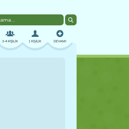
3-4 KIŞILIK
1 KIŞILIK
DEVAMI
BOMBACI
TARAYICI
ARABA
UÇUŞ
YEMEK
EĞLENCELI
PIXEL ART
PLATFORM
HAVUZ