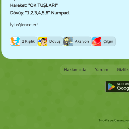
Hareket: "OK TUŞLARI"
Dövüş: "1,2,3,4,5,6" Numpad.
İyi eğlenceler!
2 Kişilik
Dövüş
Aksiyon
Çılgın
Hakkımızda
Yardım
Gizlili
TwoPlayerGames.org 
V