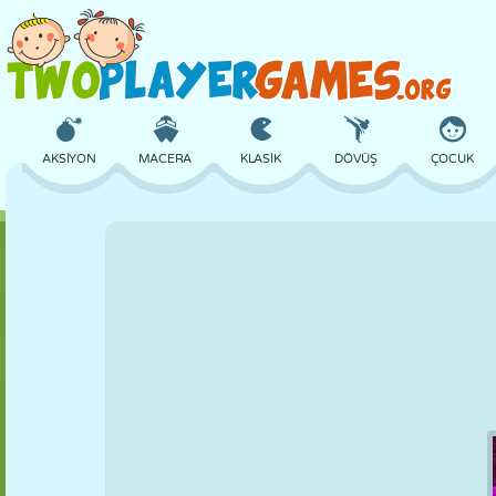
AKSIYON
MACERA
KLASIK
DÖVÜŞ
ÇOCUK
3D
UÇAK
UZAYLI
DENGE
BASKETBOL
KALE
SATRANÇ
ÇILGIN
SAVUNMA
DINOZOR
KIZ
GOLF
ATLAMA
MATEMATIK
LABIRENT