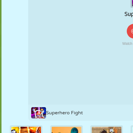
KUKLA
BULMACA
REAKSIYON
RETRO
ROBOT
STRATEJI
BECERI
TANK
TENIS
TIC TAC TOE
Superhero Fight