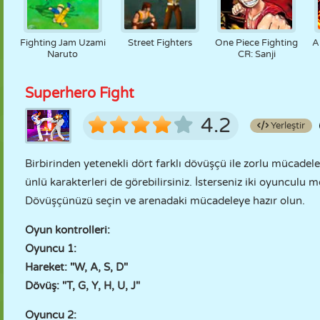
Fighting Jam Uzami
Street Fighters
One Piece Fighting
A
Naruto
CR: Sanji
Superhero Fight
4.2
Yerleştir
Birbirinden yetenekli dört farklı dövüşçü ile zorlu mücadele
ünlü karakterleri de görebilirsiniz. İsterseniz iki oyunculu 
Dövüşçünüzü seçin ve arenadaki mücadeleye hazır olun.
Oyun kontrolleri:
Oyuncu 1:
Hareket: "W, A, S, D"
Dövüş: "T, G, Y, H, U, J"
Oyuncu 2: