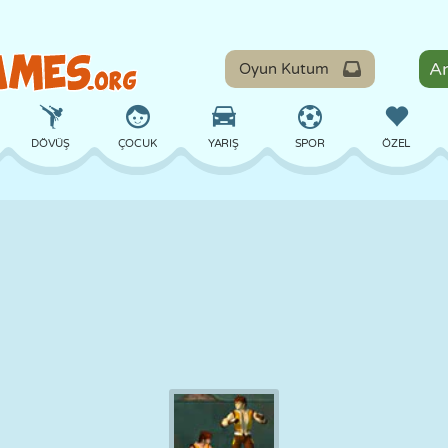
Oyun Kutum
DÖVÜŞ
ÇOCUK
YARIŞ
SPOR
ÖZEL
DENGE
BASKETBOL
ÇATIŞMA
BILARDO
MASA
SAVUNMA
DINOZOR
SÜRÜŞ
EĞITICI
KAÇIŞ
MATEMATIK
LABIRENT
CANAVAR
MOTOSIKLET
ONLINE