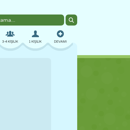
3-4 KIŞILIK
1 KIŞILIK
DEVAMI
BOMBACI
TARAYICI
ARABA
UÇUŞ
YEMEK
EĞLENCELI
PIXEL ART
PLATFORM
HAVUZ