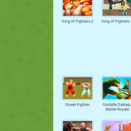
King of Fighters 2
King of Fighters
Street Fighter
Godzilla Daikaij
Battle Royale