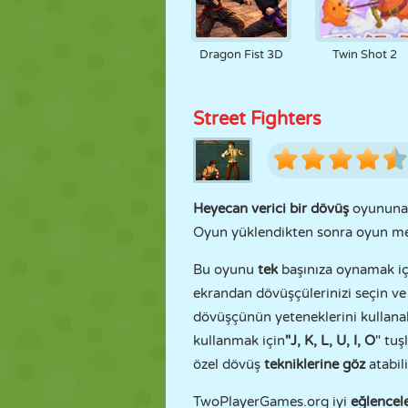
Dragon Fist 3D
Twin Shot 2
Street Fighters
Heyecan verici bir dövüş
oyununa 
Oyun yüklendikten sonra oyun 
Bu oyunu
tek
başınıza oynamak iç
ekrandan dövüşçülerinizi seçin v
dövüşçünün yeteneklerini kullanab
kullanmak için
"J, K, L, U, I, O
" tuş
özel dövüş
tekniklerine
göz
atabili
TwoPlayerGames.org iyi
eğlencel