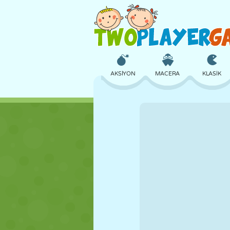
AKSIYON
MACERA
KLASIK
3D
UÇAK
UZAYLI
KALE
SATRANÇ
ÇILGIN
KIZ
GOLF
ATLAMA