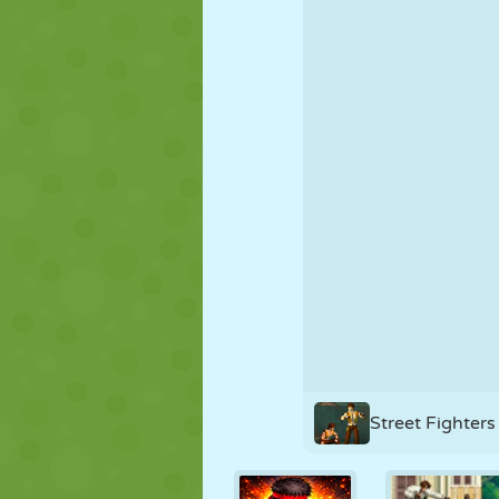
KUKLA
BULMACA
REAKSIYON
STRATEJI
BECERI
TANK
Street Fighters