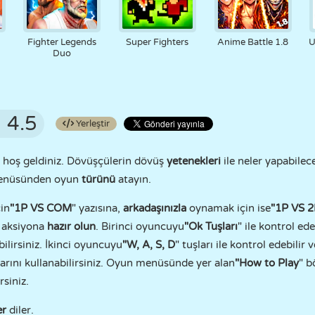
Fighter Legends
Super Fighters
Anime Battle 1.8
U
Duo
4.5
Yerleştir
hoş geldiniz. Dövüşçülerin dövüş
yetenekleri
ile neler yapabilec
menüsünden oyun
türünü
atayın.
in
"1P VS COM
" yazısına,
arkadaşınızla
oynamak için ise
"1P VS 
e aksiyona
hazır olun
. Birinci oyuncuyu
"Ok Tuşları
" ile kontrol ede
ilirsiniz. İkinci oyuncuyu
"W, A, S, D
" tuşları ile kontrol edebili
larını kullanabilirsiniz. Oyun menüsünde yer alan
"How to Play
" 
rsiniz.
er
diler.