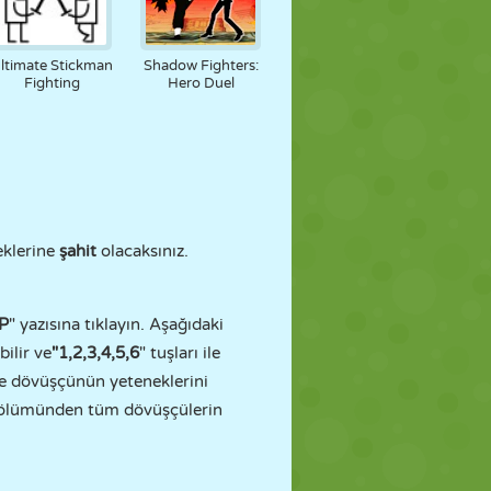
ltimate Stickman
Shadow Fighters:
Fighting
Hero Duel
eklerine
şahit
olacaksınız.
2P
" yazısına tıklayın. Aşağıdaki
bilir ve
"1,2,3,4,5,6
" tuşları ile
r ve dövüşçünün yeteneklerini
bölümünden tüm dövüşçülerin