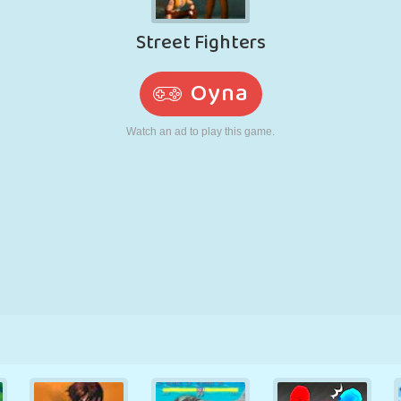
RETRO
ROBOT
KOŞU
OKUL
ATIŞ
TENIS
TIC TAC TOE
DOKUNMATIK
KULE
KAMYON