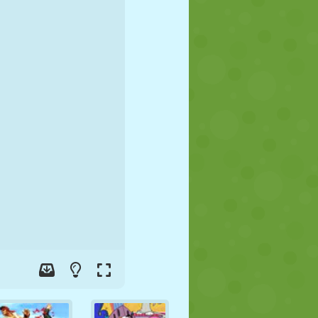
FUTBOL
UZAY
ÇÖP ADAM
SAVAŞ
GÜREŞ
ZOMBI