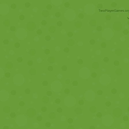
TwoPlayerGames.org 
V