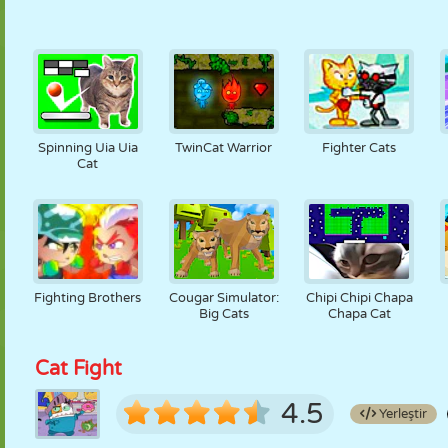
Spinning Uia Uia
TwinCat Warrior
Fighter Cats
Cat
Fighting Brothers
Cougar Simulator:
Chipi Chipi Chapa
Big Cats
Chapa Cat
Cat Fight
4.5
Yerleştir