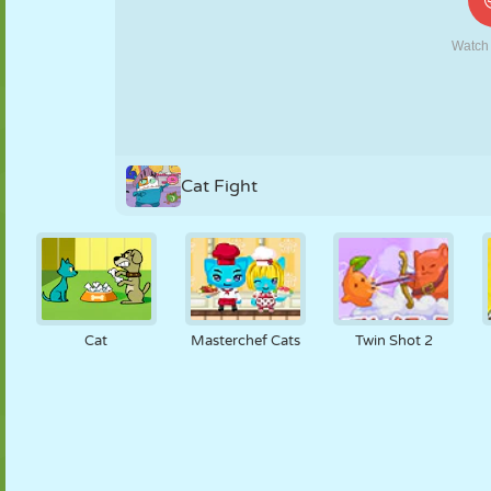
KUKLA
BULMACA
REAKSIYON
RETRO
ROBOT
STRATEJI
BECERI
TANK
TENIS
TIC TAC TOE
Cat Fight
Cat
Masterchef Cats
Twin Shot 2