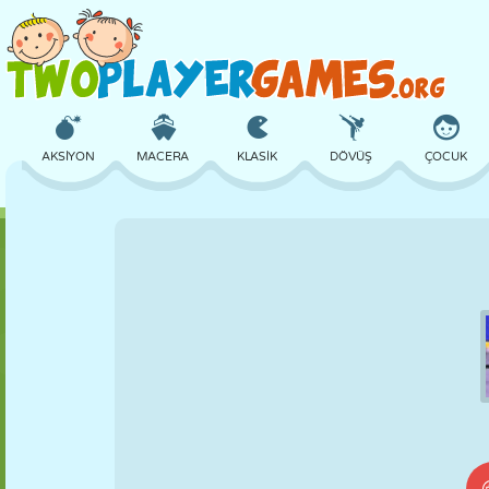
AKSIYON
MACERA
KLASIK
DÖVÜŞ
ÇOCUK
3D
UÇAK
UZAYLI
DENGE
BASKETBOL
KALE
SATRANÇ
ÇILGIN
SAVUNMA
DINOZOR
KIZ
GOLF
ATLAMA
MATEMATIK
LABIRENT