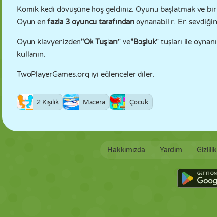
Komik kedi dövüşüne hoş geldiniz. Oyunu başlatmak ve b
Oyun en
fazla 3 oyuncu tarafından
oynanabilir. En sevdiğini
Oyun klavyenizden
"Ok Tuşları
" ve
"Boşluk
" tuşları ile oynan
kullanın.
TwoPlayerGames.org iyi eğlenceler diler.
2 Kişilik
Macera
Çocuk
Hakkımızda
Yardım
Gizlili