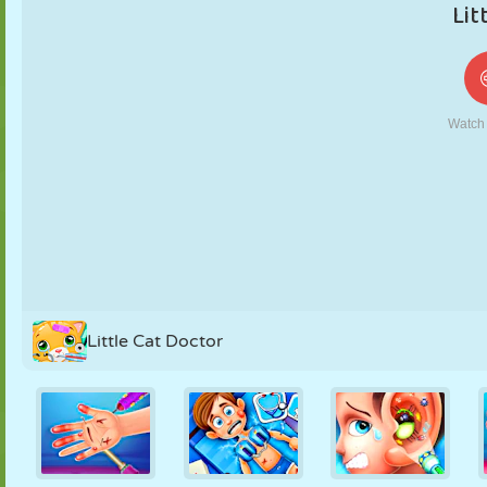
KUKLA
BULMACA
REAKSIYON
RETRO
ROBOT
STRATEJI
BECERI
TANK
TENIS
TIC TAC TOE
Little Cat Doctor