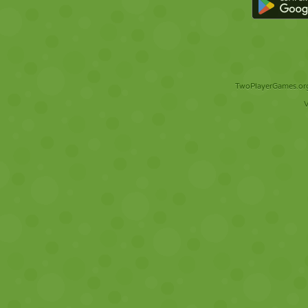
TwoPlayerGames.org 
V