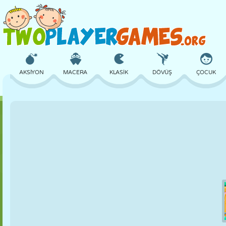
AKSIYON
MACERA
KLASIK
DÖVÜŞ
ÇOCUK
3D
UÇAK
UZAYLI
DENGE
BASKETBOL
KALE
SATRANÇ
ÇILGIN
SAVUNMA
DINOZOR
KIZ
GOLF
ATLAMA
MATEMATIK
LABIRENT