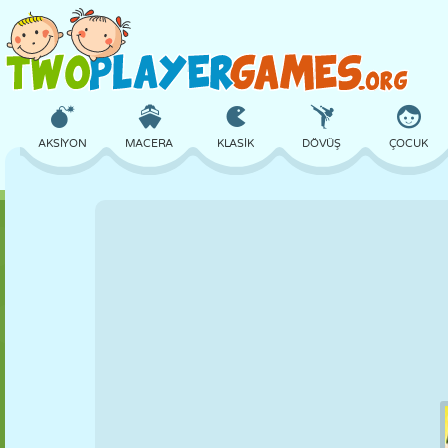
AKSIYON
MACERA
KLASIK
DÖVÜŞ
ÇOCUK
3D
UÇAK
UZAYLI
DENGE
BASKETBOL
KALE
SATRANÇ
ÇILGIN
SAVUNMA
DINOZOR
KIZ
GOLF
ATLAMA
MATEMATIK
LABIRENT