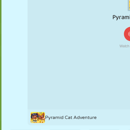
KUKLA
BULMACA
REAKSIYON
RETRO
ROBOT
STRATEJI
BECERI
TANK
TENIS
TIC TAC TOE
Pyramid Cat Adventure