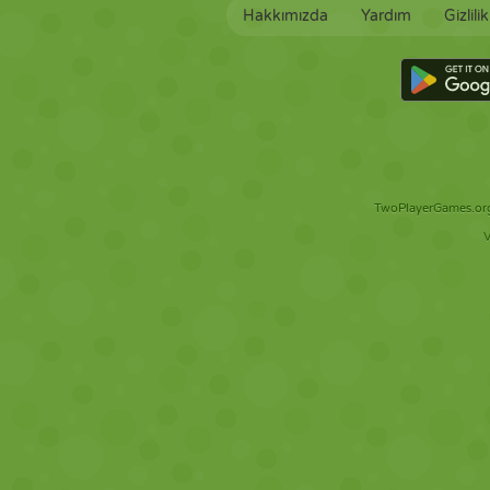
Hakkımızda
Yardım
Gizlili
TwoPlayerGames.org 
V