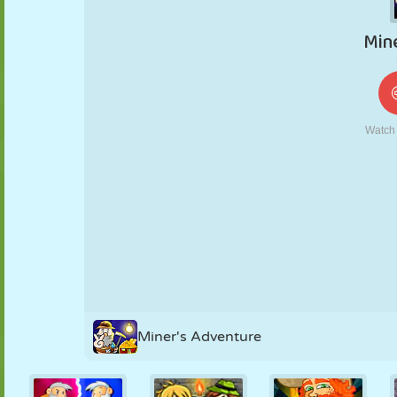
KUKLA
BULMACA
REAKSIYON
RETRO
ROBOT
STRATEJI
BECERI
TANK
TENIS
TIC TAC TOE
Miner's Adventure