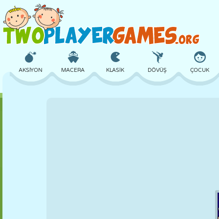
AKSIYON
MACERA
KLASIK
DÖVÜŞ
ÇOCUK
3D
UÇAK
UZAYLI
DENGE
BASKETBOL
KALE
SATRANÇ
ÇILGIN
SAVUNMA
DINOZOR
KIZ
GOLF
ATLAMA
MATEMATIK
LABIRENT