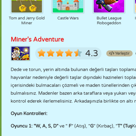
Tom and Jerry Gold
Castle Wars
Bullet League
Miner
Robogeddon
Miner's Adventure
4.3
Yerleştir
Dede ve torun, yerin altında bulunan değerli taşları toplamak
hayvanlar nedeniyle değerli taşlar dışındaki hazineleri topl
içerisindeki bulmacaları çözmeli ve maden tünellerinden çı
bulmalısınız. Madenler bazen arka taraflara veya yukarı veya 
kontrol ederek ilerlemelisiniz. Arkadaşınızla birlikte on a
Oyun Kontrolleri:
Oyuncu 1: "W, A, S, D"
ve "
F
" (Atış), "
G
" (Kırbaç), "
T" (Tuş
K