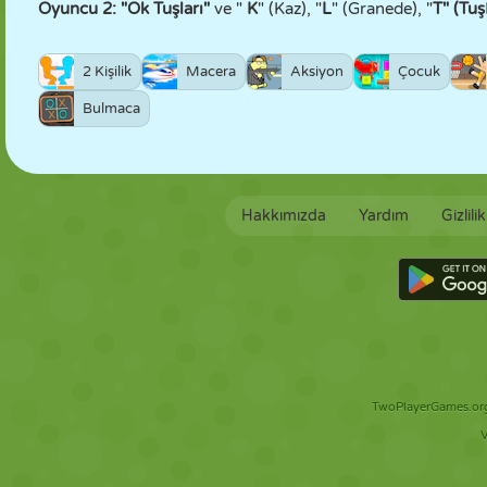
Oyuncu 2: "Ok Tuşları"
ve "
K
" (Kaz), "
L
" (Granede), "
T" (Tuş
2 Kişilik
Macera
Aksiyon
Çocuk
Bulmaca
Hakkımızda
Yardım
Gizlili
TwoPlayerGames.org 
V