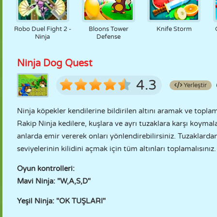
Robo Duel Fight 2 -
Bloons Tower
Knife Storm
Ninja
Defense
Ninja Dog Quest
4.3
Yerleştir
Ninja köpekler kendilerine bildirilen altını aramak ve toplam
Rakip Ninja kedilere, kuşlara ve ayrı tuzaklara karşı koymal
anlarda emir vererek onları yönlendirebilirsiniz. Tuzaklard
seviyelerinin kilidini açmak için tüm altınları toplamalısınız.
Oyun kontrolleri:
Mavi Ninja: "W,A,S,D"
Yeşil Ninja: "OK TUŞLARI"