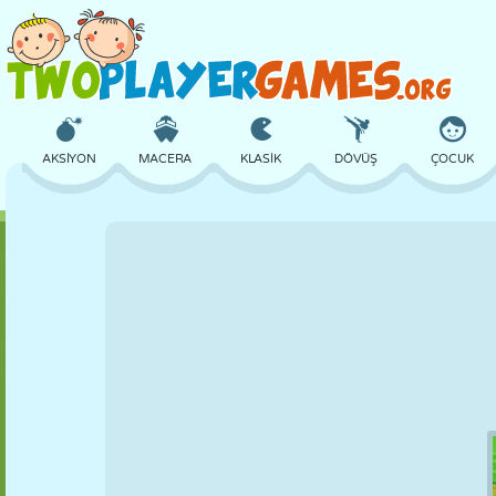
AKSIYON
MACERA
KLASIK
DÖVÜŞ
ÇOCUK
3D
UÇAK
UZAYLI
DENGE
BASKETBOL
KALE
SATRANÇ
ÇILGIN
SAVUNMA
DINOZOR
KIZ
GOLF
ATLAMA
MATEMATIK
LABIRENT