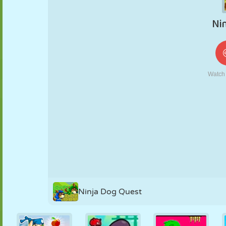
KUKLA
BULMACA
REAKSIYON
RETRO
ROBOT
STRATEJI
BECERI
TANK
TENIS
TIC TAC TOE
Ninja Dog Quest