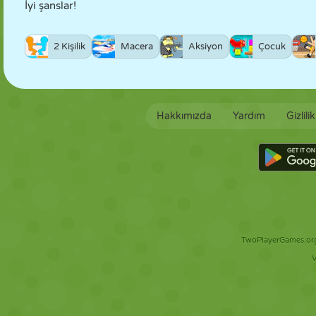
İyi şanslar!
2 Kişilik
Macera
Aksiyon
Çocuk
Hakkımızda
Yardım
Gizlili
TwoPlayerGames.org 
V