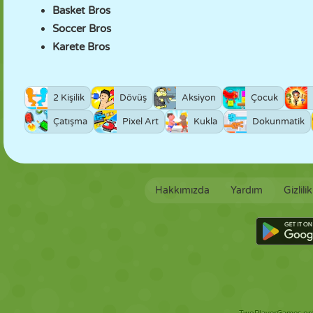
Basket Bros
Soccer Bros
Karete Bros
2 Kişilik
Dövüş
Aksiyon
Çocuk
Çatışma
Pixel Art
Kukla
Dokunmatik
Hakkımızda
Yardım
Gizlili