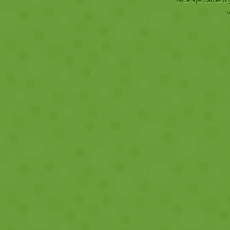
TwoPlayerGames.org 
V