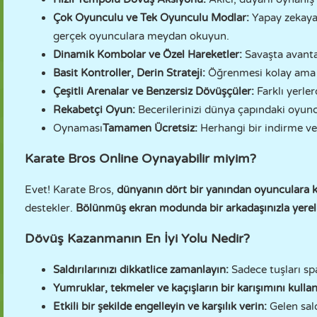
Çok Oyunculu ve Tek Oyunculu Modlar:
Yapay zekaya
gerçek oyunculara meydan okuyun.
Dinamik Kombolar ve Özel Hareketler:
Savaşta avanta
Basit Kontroller, Derin Strateji:
Öğrenmesi kolay ama u
Çeşitli Arenalar ve Benzersiz Dövüşçüler:
Farklı yerle
Rekabetçi Oyun:
Becerilerinizi dünya çapındaki oyuncu
Oynaması
Tamamen Ücretsiz:
Herhangi bir indirme v
Karate Bros Online Oynayabilir miyim?
Evet! Karate Bros,
dünyanın dört bir yanından oyunculara 
destekler.
Bölünmüş ekran modunda bir arkadaşınızla yerel
Dövüş Kazanmanın En İyi Yolu Nedir?
Saldırılarınızı dikkatlice zamanlayın:
Sadece tuşları sp
Yumruklar, tekmeler ve kaçışların bir karışımını kullan
Etkili bir şekilde engelleyin ve karşılık verin:
Gelen sal