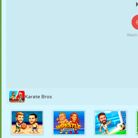
KUKLA
BULMACA
REAKSIYON
RETRO
ROBOT
STRATEJI
BECERI
TANK
TENIS
TIC TAC TOE
Karate Bros