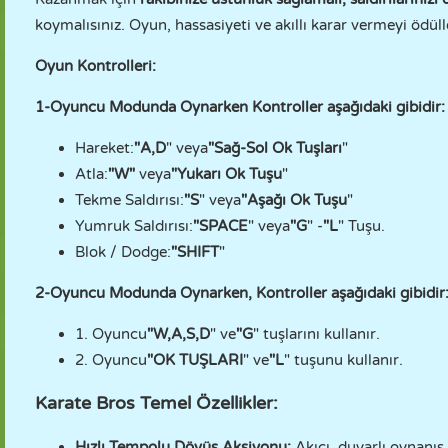
koymalısınız. Oyun, hassasiyeti ve akıllı karar vermeyi ödül
Oyun Kontrolleri:
1-Oyuncu Modunda Oynarken Kontroller aşağıdaki gibidir:
Hareket:
"A,D
" veya
"Sağ-Sol Ok Tuşları
"
Atla:
"W"
veya
"Yukarı Ok Tuşu
"
Tekme Saldırısı:
"S
" veya
"Aşağı Ok Tuşu
"
Yumruk Saldırısı:
"SPACE
" veya
"G
" -
"L
" Tuşu.
Blok / Dodge:
"SHIFT
"
2-Oyuncu Modunda Oynarken, Kontroller aşağıdaki gibidir
1. Oyuncu
"W,A,S,D
" ve
"G
" tuşlarını kullanır.
2. Oyuncu
"OK TUŞLARI
" ve
"L
" tuşunu kullanır.
Karate Bros Temel Özellikler:
Hızlı Tempolu Dövüş Aksiyonu:
Akıcı, duyarlı oynanı