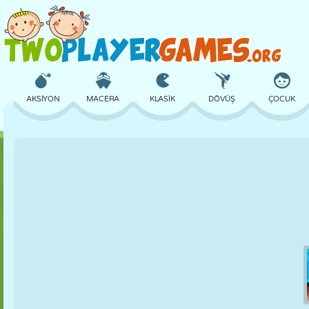
AKSIYON
MACERA
KLASIK
DÖVÜŞ
ÇOCUK
3D
UÇAK
UZAYLI
DENGE
BASKETBOL
KALE
SATRANÇ
ÇILGIN
SAVUNMA
DINOZOR
KIZ
GOLF
ATLAMA
MATEMATIK
LABIRENT