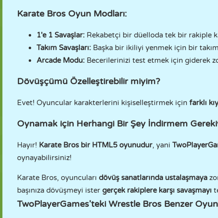
Karate Bros Oyun Modları:
1'e 1 Savaşlar:
Rekabetçi bir düelloda tek bir rakiple k
Takım Savaşları:
Başka bir ikiliyi yenmek için bir takım 
Arcade Modu:
Becerilerinizi test etmek için giderek 
Dövüşçümü Özelleştirebilir miyim?
Evet! Oyuncular karakterlerini kişiselleştirmek için
farklı kı
Oynamak için Herhangi Bir Şey İndirmem Gerek
Hayır!
Karate Bros bir HTML5 oyunudur
, yani
TwoPlayerGam
oynayabilirsiniz!
Karate Bros, oyuncuları
dövüş sanatlarında ustalaşmaya
zo
başınıza dövüşmeyi ister
gerçek rakiplere karşı savaşmayı
t
TwoPlayerGames'teki Wrestle Bros Benzer Oyunl