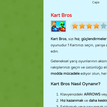
Caps
Kart Bros
Kart Bros
, sizi
hız
,
güçlendirmeler
oyunudur
!
Kartınızı seçin, yarışa
edin.
Geleneksel yarış oyunlarının aksin
rakiplerinizi geçin ve üstünlüğü el
modda mücadele
ediyor olun, her
Kart Bros Nasıl Oynanır?
Klavyenizdeki
ARROWS
ve
Hız kazanmak
ve
daha kesk
Saldırmak veya savunmak içi