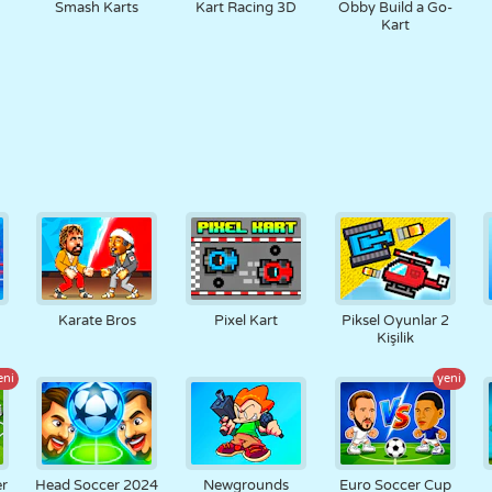
Smash Karts
Kart Racing 3D
Obby Build a Go-
Kart
Karate Bros
Pixel Kart
Piksel Oyunlar 2
Kişilik
eni
yeni
er
Head Soccer 2024
Newgrounds
Euro Soccer Cup