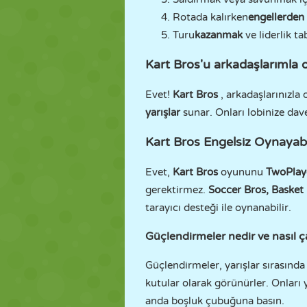
Rotada kalırken
engellerden
Turu
kazanmak
ve liderlik 
Kart Bros'u arkadaşlarımla 
Evet!
Kart Bros
, arkadaşlarınızla
yarışlar
sunar. Onları lobinize dav
Kart Bros Engelsiz Oynayabi
Evet,
Kart Bros
oyununu
TwoPla
gerektirmez.
Soccer Bros, Basket 
tarayıcı desteği ile oynanabilir.
Güçlendirmeler nedir ve nasıl ça
Güçlendirmeler, yarışlar sırasında 
kutular olarak görünürler. Onları 
anda boşluk çubuğuna basın.