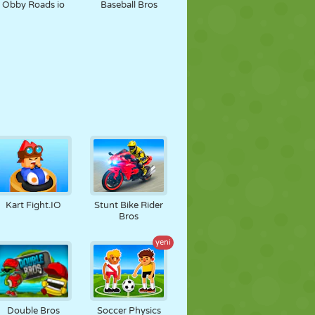
Obby Roads io
Baseball Bros
Kart Fight.IO
Stunt Bike Rider
Bros
yeni
Double Bros
Soccer Physics