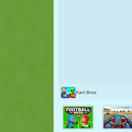
KUKLA
BULMACA
REAKSIYON
STRATEJI
BECERI
TANK
Kart Bros