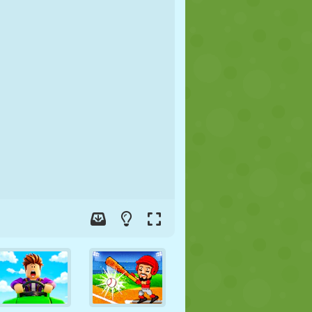
FUTBOL
UZAY
ÇÖP ADAM
SAVAŞ
GÜREŞ
ZOMBI