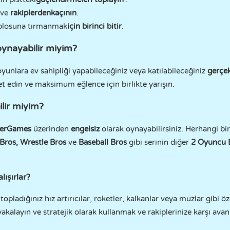
ve
rakiplerden
kaçının
.
tablosuna tırmanmak
için birinci bitir
.
oynayabilir miyim?
 oyunlara ev sahipliği yapabileceğiniz veya katılabileceğiniz
gerçe
et edin ve maksimum eğlence için birlikte yarışın.
lir miyim?
yerGames
üzerinden
engelsiz
olarak oynayabilirsiniz. Herhangi b
Bros, Wrestle Bros
ve
Baseball
Bros
gibi serinin diğer
2 Oyuncu E
lışırlar?
topladığınız hız artırıcılar, roketler, kalkanlar veya muzlar gibi ö
yakalayın ve stratejik olarak kullanmak ve rakiplerinize karşı ava