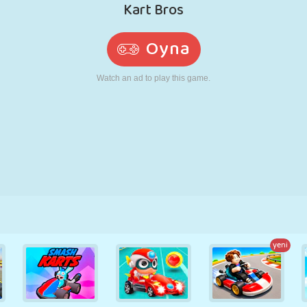
RETRO
ROBOT
KOŞU
OKUL
ATIŞ
TENIS
TIC TAC TOE
DOKUNMATIK
KULE
KAMYON
yeni