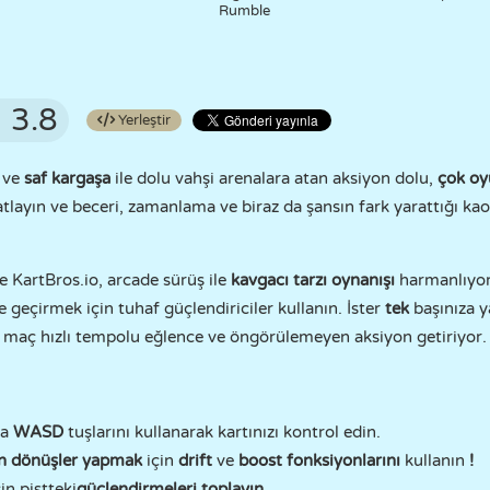
Rumble
3.8
Yerleştir
ve
saf kargaşa
ile dolu vahşi arenalara atan aksiyon dolu,
çok o
 atlayın ve beceri, zamanlama ve biraz da şansın fark yarattığı kaoti
e KartBros.io, arcade sürüş ile
kavgacı tarzı oynanışı
harmanlıyor.
e geçirmek için tuhaf güçlendiriciler kullanın. İster
tek
başınıza y
 maç hızlı tempolu eğlence ve öngörülemeyen aksiyon getiriyor.
ya
WASD
tuşlarını kullanarak kartınızı kontrol edin.
in dönüşler yapmak
için
drift
ve
boost fonksiyonlarını
kullanın
!
n pistteki
güçlendirmeleri toplayın
.