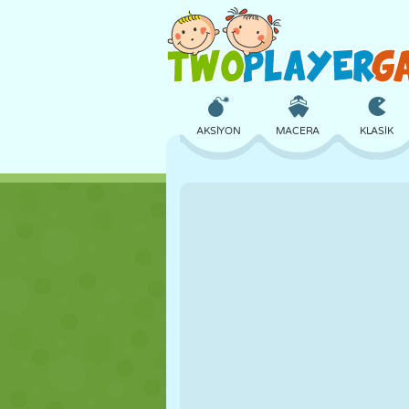
AKSIYON
MACERA
KLASIK
3D
UÇAK
UZAYLI
KALE
SATRANÇ
ÇILGIN
KIZ
GOLF
ATLAMA