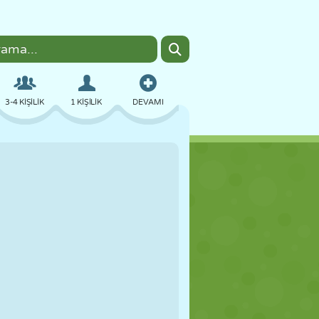
3-4 KIŞILIK
1 KIŞILIK
DEVAMI
BOMBACI
TARAYICI
ARABA
UÇUŞ
YEMEK
EĞLENCELI
PIXEL ART
PLATFORM
HAVUZ