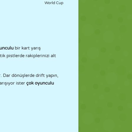
World Cup
yunculu
bir kart yarış
k pistlerde rakiplerinizi alt
 Dar dönüşlerde drift yapın,
arışıyor ister
çok oyunculu