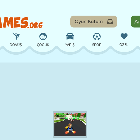
Oyun Kutum
DÖVÜŞ
ÇOCUK
YARIŞ
SPOR
ÖZEL
DENGE
BASKETBOL
ÇATIŞMA
BILARDO
MASA
SAVUNMA
DINOZOR
SÜRÜŞ
EĞITICI
KAÇIŞ
MATEMATIK
LABIRENT
CANAVAR
MOTOSIKLET
ONLINE