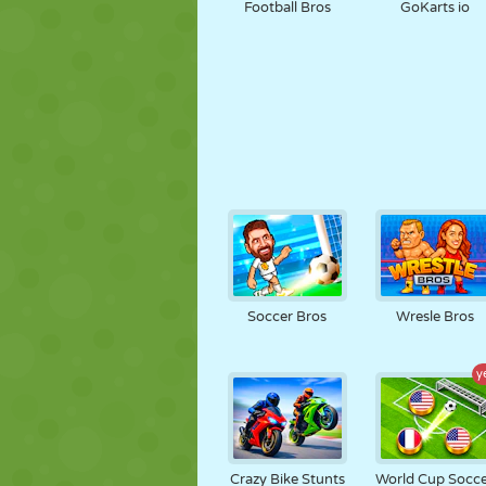
Football Bros
GoKarts io
Soccer Bros
Wresle Bros
y
Crazy Bike Stunts
World Cup Socc