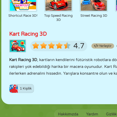
Shortcut Race 3D!
Top Speed Racing
Street Racing 3D
3D
Kart Racing 3D
4.7
Yerleştir
Kart Racing 3D
, kartların kendilerini fütüristik robotlara 
rakipleri yok edebildiği harika bir macera oyunudur. Kart Ra
ilerlerken adrenalini hissedin. Yarışlara konsantre olun ve ka
1 Kişilik
Hakkımızda
Yardım
Gizlili