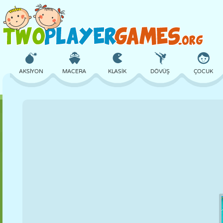
AKSIYON
MACERA
KLASIK
DÖVÜŞ
ÇOCUK
3D
UÇAK
UZAYLI
DENGE
BASKETBOL
KALE
SATRANÇ
ÇILGIN
SAVUNMA
DINOZOR
KIZ
GOLF
ATLAMA
MATEMATIK
LABIRENT