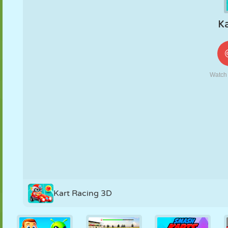
KUKLA
BULMACA
REAKSIYON
RETRO
ROBOT
STRATEJI
BECERI
TANK
TENIS
TIC TAC TOE
Kart Racing 3D