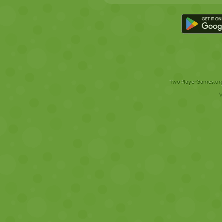
TwoPlayerGames.org 
V