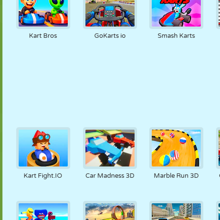
Kart Bros
GoKarts io
Smash Karts
Kart Fight.IO
Car Madness 3D
Marble Run 3D